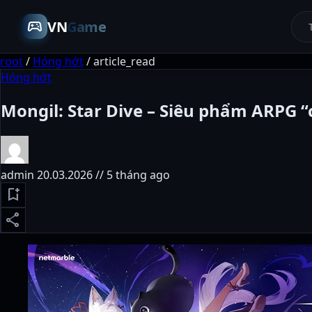
sports_esports
VN
Game
root
/
Hóng hớt
/
article_read
Hóng hớt
Mongil: Star Dive – Siêu phẩm ARPG 
admin
20.03.2026 // 5 tháng ago
bookmark_add
share