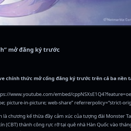
nh” mở đăng ký trước
ive chính thức mở cổng đăng ký trước trên cả ba nền t
”https://www.youtube.com/embed/cppNSXsE1Q4?feature=oe
; picture-in-picture; web-share” referrerpolicy=”strict-ori
 là chương kế thừa đầy cảm xúc của tượng đài Monster Tam
ín (CBT) thành công rực rỡ tại quê nhà Hàn Quốc vào thá