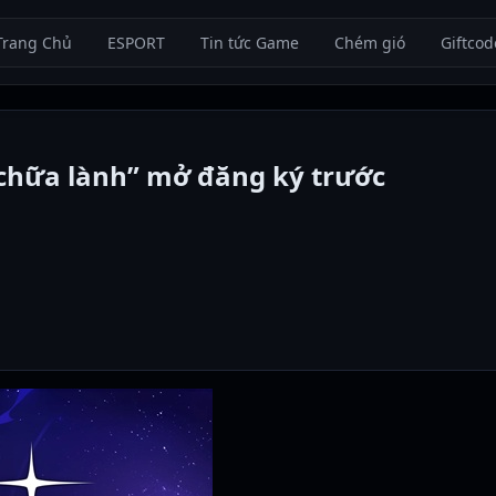
Trang Chủ
ESPORT
Tin tức Game
Chém gió
Giftcod
“chữa lành” mở đăng ký trước