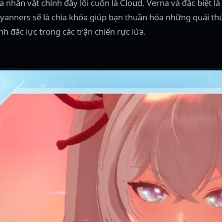
ba nhân vật chính đầy lôi cuốn là Cloud, Verna và đặc biệ
anners sẽ là chìa khóa giúp bạn thuần hóa những quái thú
 đắc lực trong các trận chiến rực lửa.