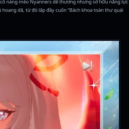
t là cô nàng mèo Nyanners dễ thương nhưng sở hữu năng lực
 hoang dã, từ đó lấp đầy cuốn “Bách khoa toàn thư quái