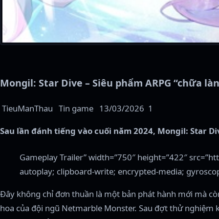
Mongil: Star Dive – Siêu phẩm ARPG “chữa là
TieuManThau
Tin game
13/03/2026
1
Sau lần đánh tiếng vào cuối năm 2024, Mongil: Star D
Gameplay Trailer” width=”750″ height=”422″ src=
autoplay; clipboard-write; encrypted-media; gyroscope
Đây không chỉ đơn thuần là một bản phát hành mới mà còn
hoa của đội ngũ Netmarble Monster. Sau đợt thử nghiệm k