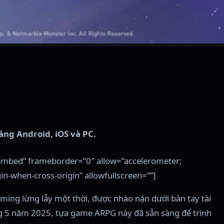
ảng Android, iOS và PC.
mbed” frameborder=”0″ allow=”accelerometer;
gin-when-cross-origin” allowfullscreen=””]
ing lừng lẫy một thời, được nhào nặn dưới bàn tay tài
ng 5 năm 2025, tựa game ARPG này đã sẵn sàng để trình