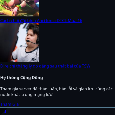
Cách chơi đội hình Ahri Ionia DTCL Mùa 16
Dire chỉ thẳng lý do đằng sau thất bại của TSW
Hệ thống Cộng Đồng
Tham gia server để thảo luận, báo lỗi và giao lưu cùng các
node khác trong mạng lưới.
Tham Gia
sports_esports