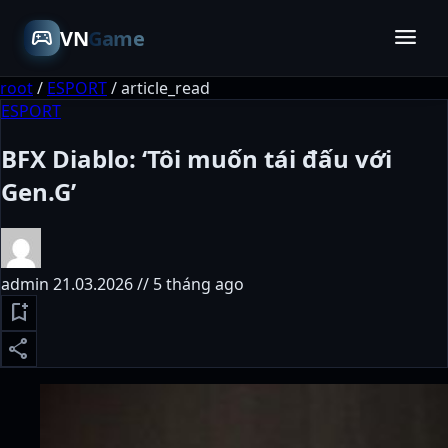
menu
sports_esports
VN
Game
root
/
ESPORT
/
article_read
ESPORT
BFX Diablo: ‘Tôi muốn tái đấu với
Gen.G’
admin
21.03.2026 // 5 tháng ago
bookmark_add
share