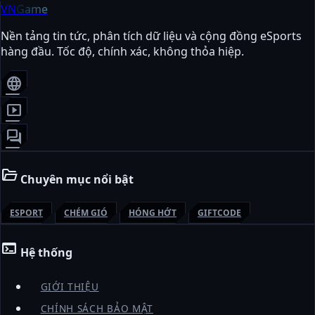
VN
Game
Nền tảng tin tức, phân tích dữ liệu và cộng đồng eSports
hàng đầu. Tốc độ, chính xác, không thỏa hiệp.
language
smart_display
forum
folder_open
Chuyên mục nổi bật
ESPORT
CHÉM GIÓ
HÓNG HỚT
GIFTCODE
terminal
Hệ thống
GIỚI THIỆU
CHÍNH SÁCH BẢO MẬT