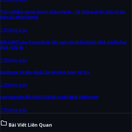
Trải nghiệm game Spirits of Aetheria – Hệ thống chiến đấu tự do,
biến ảo khôn lường
2 tháng ago
Đội LMHT của Trung Quốc bất ngờ rút khỏi ASIAD 2026 mà không
đưa ra lý do
2 tháng ago
Godforge Và Bản Ngã Của Kẻ Định Đoạt Vũ Trụ
2 tháng ago
Fan của siêu đội hình ZOFGK có thể phải thất vọng
2 tháng ago
folder
Bài Viết Liên Quan