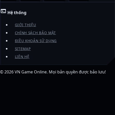
terminal
Hệ thống
GIỚI THIỆU
CHÍNH SÁCH BẢO MẬT
ĐIỀU KHOẢN SỬ DỤNG
SITEMAP
LIÊN HỆ
© 2026
VN Game Online
. Mọi bản quyền được bảo lưu!