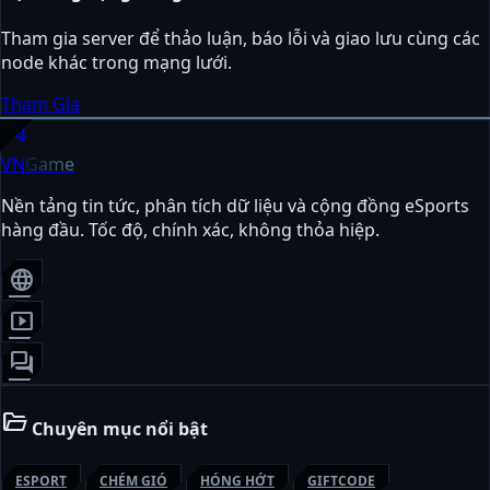
Tham gia server để thảo luận, báo lỗi và giao lưu cùng các
node khác trong mạng lưới.
Tham Gia
sports_esports
VN
Game
Nền tảng tin tức, phân tích dữ liệu và cộng đồng eSports
hàng đầu. Tốc độ, chính xác, không thỏa hiệp.
language
smart_display
forum
folder_open
Chuyên mục nổi bật
ESPORT
CHÉM GIÓ
HÓNG HỚT
GIFTCODE