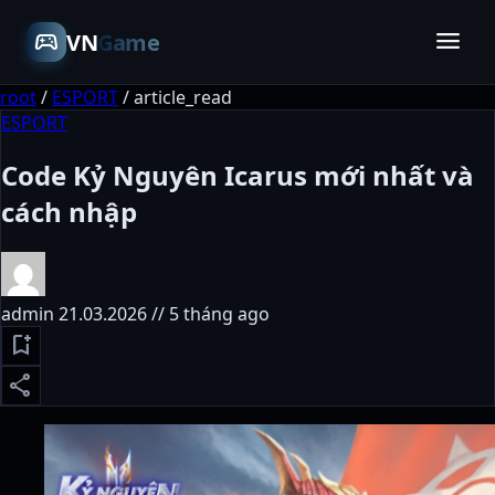
menu
sports_esports
VN
Game
root
/
ESPORT
/
article_read
ESPORT
Code Kỷ Nguyên Icarus mới nhất và
cách nhập
admin
21.03.2026 // 5 tháng ago
bookmark_add
share