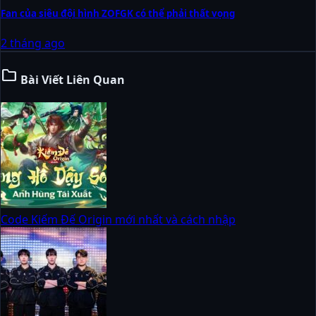
Fan của siêu đội hình ZOFGK có thể phải thất vọng
2 tháng ago
folder
Bài Viết Liên Quan
Code Kiếm Đế Origin mới nhất và cách nhập