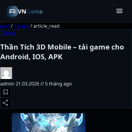
menu
sports_esports
VN
Game
root
/
Tin tức
/
article_read
Tin tức
Thần Tích 3D Mobile – tải game cho
Android, IOS, APK
admin
21.03.2026 // 5 tháng ago
bookmark_add
share