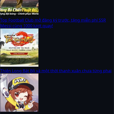
Top Football Club mở đăng ký trước, tặng miễn phí SSR
Messi cùng 1000 lượt quay!
Thiên Long Bát Bộ và một thời thanh xuân chưa từng phai