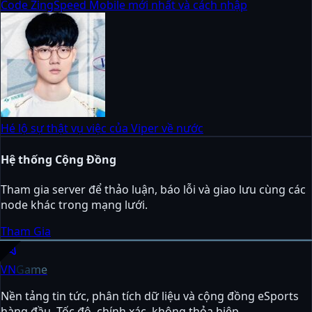
Code ZingSpeed Mobile mới nhất và cách nhập
Hé lộ sự thật vụ việc của Viper về nước
Hệ thống Cộng Đồng
Tham gia server để thảo luận, báo lỗi và giao lưu cùng các
node khác trong mạng lưới.
Tham Gia
sports_esports
VN
Game
Nền tảng tin tức, phân tích dữ liệu và cộng đồng eSports
hàng đầu. Tốc độ, chính xác, không thỏa hiệp.