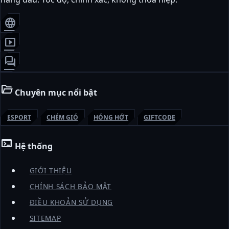
language
smart_display
forum
folder_open
Chuyên mục nổi bật
ESPORT
CHÉM GIÓ
HÓNG HỚT
GIFTCODE
terminal
Hệ thống
GIỚI THIỆU
CHÍNH SÁCH BẢO MẬT
ĐIỀU KHOẢN SỬ DỤNG
SITEMAP