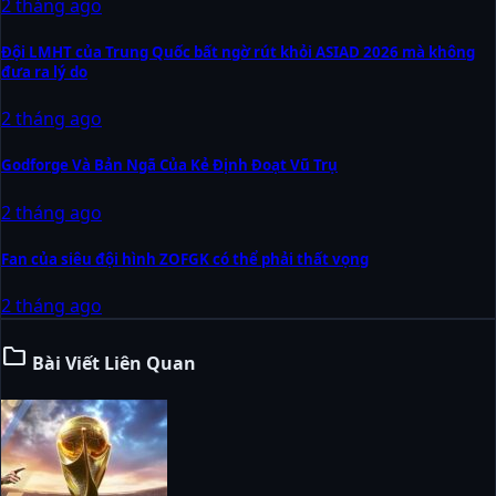
2 tháng ago
Đội LMHT của Trung Quốc bất ngờ rút khỏi ASIAD 2026 mà không
đưa ra lý do
2 tháng ago
Godforge Và Bản Ngã Của Kẻ Định Đoạt Vũ Trụ
2 tháng ago
Fan của siêu đội hình ZOFGK có thể phải thất vọng
2 tháng ago
folder
Bài Viết Liên Quan