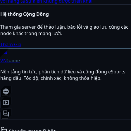
với hàng tá sự kiện khủng được triển khai
Hệ thống Cộng Đồng
Tham gia server để thảo luận, báo lỗi và giao lưu cùng các
node khác trong mạng lưới.
Tham Gia
sports_esports
VN
Game
Nền tảng tin tức, phân tích dữ liệu và cộng đồng eSports
hàng đầu. Tốc độ, chính xác, không thỏa hiệp.
language
smart_display
forum
folder_open