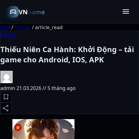
menu
sports_esports
VN
Game
root
/
Tin tức
/
article_read
Tin tức
Thiếu Niên Ca Hành: Khởi Động – tải
game cho Android, IOS, APK
admin
21.03.2026 // 5 tháng ago
bookmark_add
share