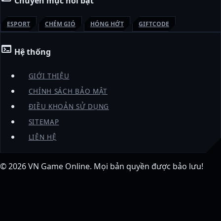
Chuyên mục nổi bật
ESPORT
CHÉM GIÓ
HÓNG HỚT
GIFTCODE
terminal
Hệ thống
GIỚI THIỆU
CHÍNH SÁCH BẢO MẬT
ĐIỀU KHOẢN SỬ DỤNG
SITEMAP
LIÊN HỆ
© 2026
VN Game Online
. Mọi bản quyền được bảo lưu!