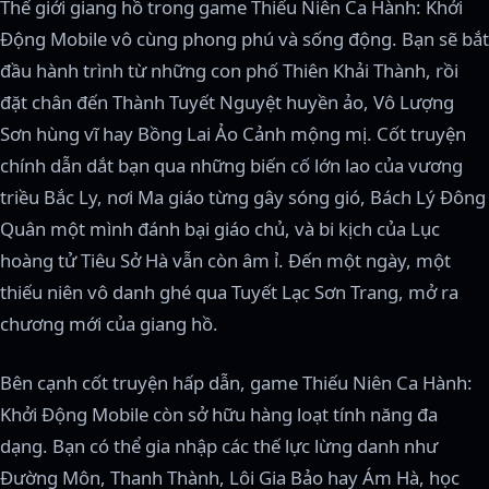
Thế giới giang hồ trong game Thiếu Niên Ca Hành: Khởi
Động Mobile vô cùng phong phú và sống động. Bạn sẽ bắt
đầu hành trình từ những con phố Thiên Khải Thành, rồi
đặt chân đến Thành Tuyết Nguyệt huyền ảo, Vô Lượng
Sơn hùng vĩ hay Bồng Lai Ảo Cảnh mộng mị. Cốt truyện
chính dẫn dắt bạn qua những biến cố lớn lao của vương
triều Bắc Ly, nơi Ma giáo từng gây sóng gió, Bách Lý Đông
Quân một mình đánh bại giáo chủ, và bi kịch của Lục
hoàng tử Tiêu Sở Hà vẫn còn âm ỉ. Đến một ngày, một
thiếu niên vô danh ghé qua Tuyết Lạc Sơn Trang, mở ra
chương mới của giang hồ.
Bên cạnh cốt truyện hấp dẫn, game Thiếu Niên Ca Hành:
Khởi Động Mobile còn sở hữu hàng loạt tính năng đa
dạng. Bạn có thể gia nhập các thế lực lừng danh như
Đường Môn, Thanh Thành, Lôi Gia Bảo hay Ám Hà, học