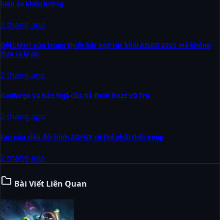
biến ảo khôn lường
2 tháng ago
Đội LMHT của Trung Quốc bất ngờ rút khỏi ASIAD 2026 mà không
đưa ra lý do
2 tháng ago
Godforge Và Bản Ngã Của Kẻ Định Đoạt Vũ Trụ
2 tháng ago
Fan của siêu đội hình ZOFGK có thể phải thất vọng
2 tháng ago
folder
Bài Viết Liên Quan