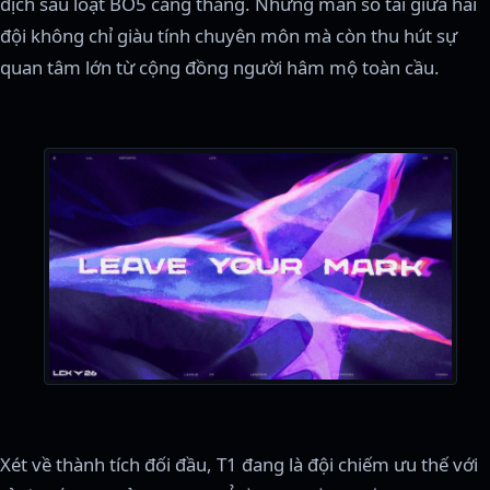
địch sau loạt BO5 căng thẳng. Những màn so tài giữa hai
đội không chỉ giàu tính chuyên môn mà còn thu hút sự
quan tâm lớn từ cộng đồng người hâm mộ toàn cầu.
Xét về thành tích đối đầu, T1 đang là đội chiếm ưu thế với