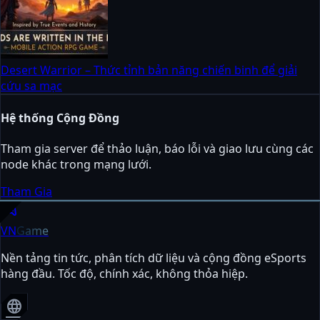
Desert Warrior – Thức tỉnh bản năng chiến binh để giải
cứu sa mạc
Hệ thống Cộng Đồng
Tham gia server để thảo luận, báo lỗi và giao lưu cùng các
node khác trong mạng lưới.
Tham Gia
sports_esports
VN
Game
Nền tảng tin tức, phân tích dữ liệu và cộng đồng eSports
hàng đầu. Tốc độ, chính xác, không thỏa hiệp.
language