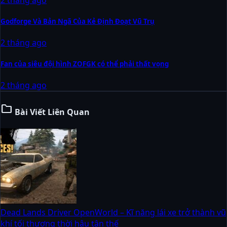
Godforge Và Bản Ngã Của Kẻ Định Đoạt Vũ Trụ
2 tháng ago
Fan của siêu đội hình ZOFGK có thể phải thất vọng
2 tháng ago
folder
Bài Viết Liên Quan
Dead Lands Driver OpenWorld – Kĩ năng lái xe trở thành vũ
khí tối thượng thời hậu tận thế