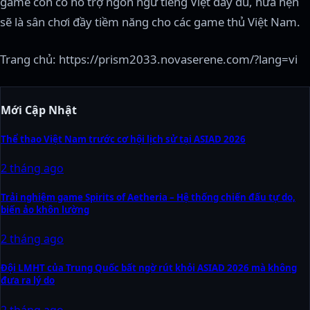
game còn có hỗ trợ ngôn ngữ tiếng Việt đầy đủ, hứa hẹn
sẽ là sân chơi đầy tiềm năng cho các game thủ Việt Nam.
Trang chủ: https://prism2033.novaserene.com/?lang=vi
Mới Cập Nhật
Thể thao Việt Nam trước cơ hội lịch sử tại ASIAD 2026
2 tháng ago
Trải nghiệm game Spirits of Aetheria – Hệ thống chiến đấu tự do,
biến ảo khôn lường
2 tháng ago
Đội LMHT của Trung Quốc bất ngờ rút khỏi ASIAD 2026 mà không
đưa ra lý do
2 tháng ago