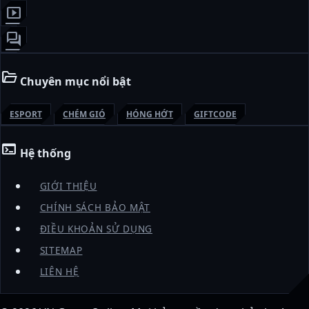
smart_display
forum
folder_open
Chuyên mục nổi bật
ESPORT
CHÉM GIÓ
HÓNG HỚT
GIFTCODE
terminal
Hệ thống
GIỚI THIỆU
CHÍNH SÁCH BẢO MẬT
ĐIỀU KHOẢN SỬ DỤNG
SITEMAP
LIÊN HỆ