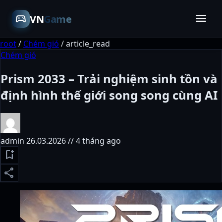
menu
sports_esports
VN
Game
root
/
Chém gió
/
article_read
Chém gió
Prism 2033 – Trải nghiệm sinh tồn và
định hình thế giới song song cùng AI
admin
26.03.2026 // 4 tháng ago
bookmark_add
share