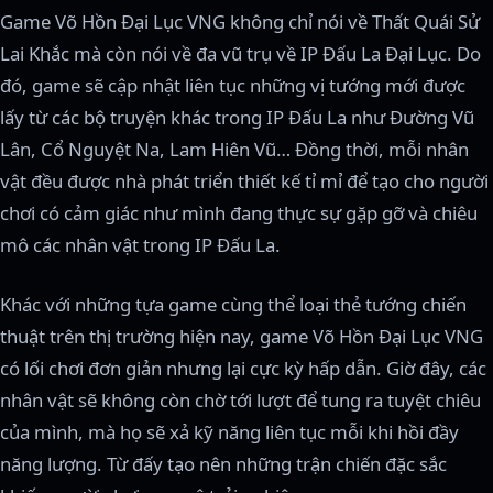
Game Võ Hồn Đại Lục VNG không chỉ nói về Thất Quái Sử
Lai Khắc mà còn nói về đa vũ trụ về IP Đấu La Đại Lục. Do
đó, game sẽ cập nhật liên tục những vị tướng mới được
lấy từ các bộ truyện khác trong IP Đấu La như Đường Vũ
Lân, Cổ Nguyệt Na, Lam Hiên Vũ… Đồng thời, mỗi nhân
vật đều được nhà phát triển thiết kế tỉ mỉ để tạo cho người
chơi có cảm giác như mình đang thực sự gặp gỡ và chiêu
mô các nhân vật trong IP Đấu La.
Khác với những tựa game cùng thể loại thẻ tướng chiến
thuật trên thị trường hiện nay, game Võ Hồn Đại Lục VNG
có lối chơi đơn giản nhưng lại cực kỳ hấp dẫn. Giờ đây, các
nhân vật sẽ không còn chờ tới lượt để tung ra tuyệt chiêu
của mình, mà họ sẽ xả kỹ năng liên tục mỗi khi hồi đầy
năng lượng. Từ đấy tạo nên những trận chiến đặc sắc