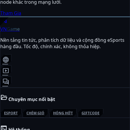
node khác trong mạng lưới.
Tham Gia
sports_esports
VN
Game
Nền tảng tin tức, phân tích dữ liệu và cộng đồng eSports
hàng đầu. Tốc độ, chính xác, không thỏa hiệp.
language
smart_display
forum
folder_open
Chuyên mục nổi bật
ESPORT
CHÉM GIÓ
HÓNG HỚT
GIFTCODE
terminal
Hệ thống