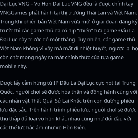
Đại Lục VNG – Vo Hon Dai Luc VNG đều là được chính tay
VNGGames phát hành tại thị trường Thái Lan và Việt Nam.
Trong khi phiên bản Việt Nam vừa mới ở giai đoạn đăng ký
trước thì các game thủ đã có dịp “chiến” tựa game Đấu La
Đại Lục này trước đó một tháng. Tuy nhiên, các game thủ
Việt Nam không vì vậy mà mất đi nhiệt huyết, ngược lại họ
còn chờ mong ngày ra mắt chính thức của tựa game
mobile này.
Được lấy cảm hứng từ IP Đấu La Đại Lục cực hot tại Trung
Quốc, người chơi sẽ được hóa thân và đồng hành cùng với
các nhân vật Thất Quái Sử Lai Khắc trên con đường phiêu
lưu đặc sắc. Trên hành trình phiêu lưu, người chơi sẽ được
thu thập đủ loại võ hồn khác nhau cũng như đối đầu với
các thế lực hắc ám như Võ Hồn Điện.