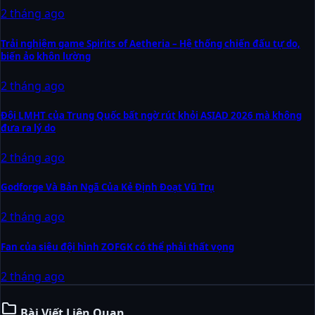
2 tháng ago
Trải nghiệm game Spirits of Aetheria – Hệ thống chiến đấu tự do,
biến ảo khôn lường
2 tháng ago
Đội LMHT của Trung Quốc bất ngờ rút khỏi ASIAD 2026 mà không
đưa ra lý do
2 tháng ago
Godforge Và Bản Ngã Của Kẻ Định Đoạt Vũ Trụ
2 tháng ago
Fan của siêu đội hình ZOFGK có thể phải thất vọng
2 tháng ago
folder
Bài Viết Liên Quan