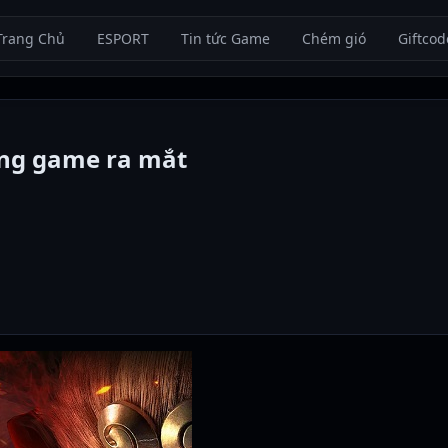
Trang Chủ
ESPORT
Tin tức Game
Chém gió
Giftcod
ng game ra mắt