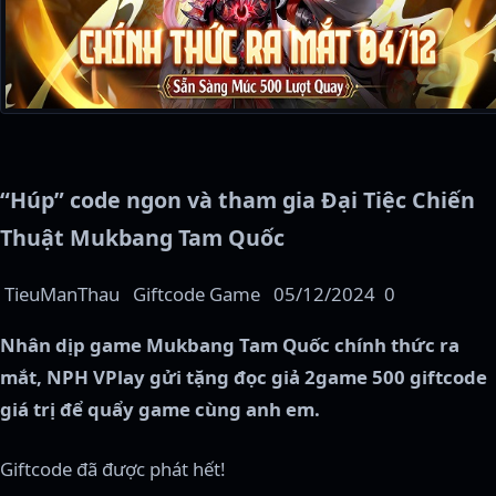
“Húp” code ngon và tham gia Đại Tiệc Chiến
Thuật Mukbang Tam Quốc
TieuManThau
Giftcode Game
05/12/2024
0
Nhân dịp game Mukbang Tam Quốc chính thức ra
mắt, NPH VPlay gửi tặng đọc giả 2game 500 giftcode
giá trị để quẩy game cùng anh em.
Giftcode đã được phát hết!