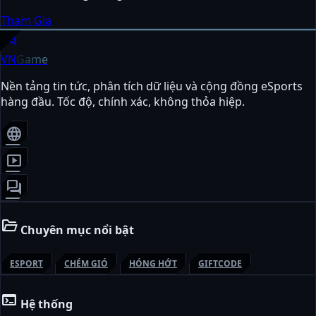
Tham Gia
sports_esports
VN
Game
Nền tảng tin tức, phân tích dữ liệu và cộng đồng eSports
hàng đầu. Tốc độ, chính xác, không thỏa hiệp.
language
smart_display
forum
folder_open
Chuyên mục nổi bật
ESPORT
CHÉM GIÓ
HÓNG HỚT
GIFTCODE
terminal
Hệ thống