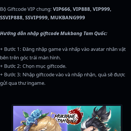
Bộ Giftcode VIP chung:
VIP666, VIP888, VIP999,
SSVIP888, SSVIP999, MUKBANG999
Hướng dẫn nhập giftcode Mukbang Tam Quốc:
+ Bước 1: Đăng nhập game và nhấp vào avatar nhân vật
bên trên góc trái màn hình.
+ Bước 2: Chọn mục giftcode.
+ Bước 3: Nhập giftcode vào và nhấp nhận, quà sẽ được
gửi qua thư ingame.