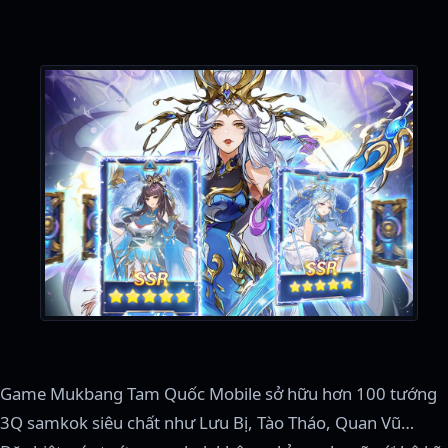
Game Mukbang Tam Quốc Mobile sở hữu hơn 100 tướng
3Q samkok siêu chất như Lưu Bị, Tào Tháo, Quan Vũ…