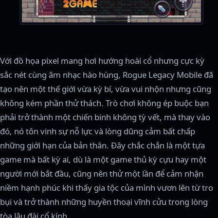
Với đồ họa pixel mang hơi hướng hoài cổ nhưng cực kỳ
sắc nét cùng âm nhạc hào hùng, Rogue Legacy Mobile đã
tạo nên một thế giới vừa kỳ bí, vừa vui nhộn nhưng cũng
không kém phần thử thách. Trò chơi không ép buộc bạn
phải trở thành một chiến binh không tỳ vết, mà thay vào
đó, nó tôn vinh sự nỗ lực và lòng dũng cảm bất chấp
những giới hạn của bản thân. Đây chắc chắn là một tựa
game mà bất kỳ ai, dù là một game thủ kỳ cựu hay một
người mới bắt đầu, cũng nên thử một lần để cảm nhận
niềm hạnh phúc khi thấy gia tộc của mình vươn lên từ tro
bụi và trở thành những huyền thoại vĩnh cửu trong lòng
tòa lâu đài cổ kính.