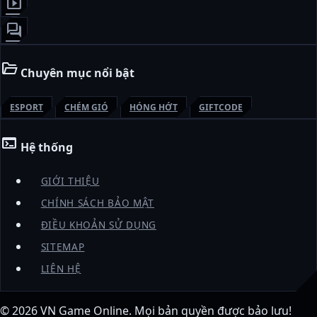
smart_display
forum
folder_open
Chuyên mục nổi bật
ESPORT
CHÉM GIÓ
HÓNG HỚT
GIFTCODE
terminal
Hệ thống
GIỚI THIỆU
CHÍNH SÁCH BẢO MẬT
ĐIỀU KHOẢN SỬ DỤNG
SITEMAP
LIÊN HỆ
© 2026
VN Game Online
. Mọi bản quyền được bảo lưu!