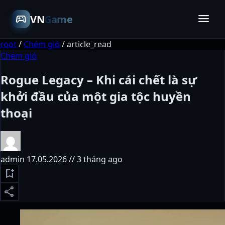
menu
sports_esports
VN
Game
root
/
Chém gió
/
article_read
Chém gió
Rogue Legacy – Khi cái chết là sự
khởi đầu của một gia tộc huyền
thoại
admin
17.05.2026 // 3 tháng ago
bookmark_add
share