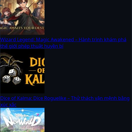
Wizard Legend: Magic Awakened – Hành trình khám phá
thế giới phép thuật huyền bí
Dice of Kalma: Dice Roguelike – Thử thách vận mệnh bằng
xúc xắc