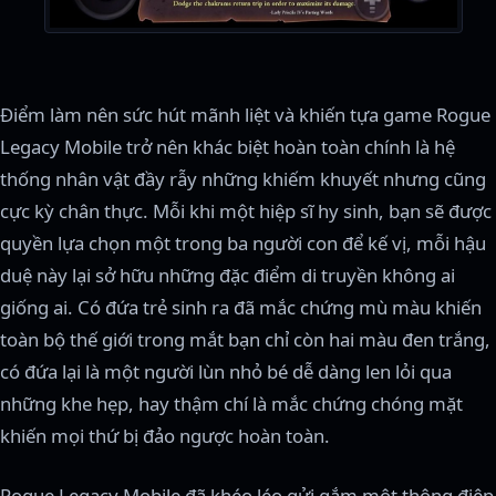
Điểm làm nên sức hút mãnh liệt và khiến tựa game Rogue
Legacy Mobile trở nên khác biệt hoàn toàn chính là hệ
thống nhân vật đầy rẫy những khiếm khuyết nhưng cũng
cực kỳ chân thực. Mỗi khi một hiệp sĩ hy sinh, bạn sẽ được
quyền lựa chọn một trong ba người con để kế vị, mỗi hậu
duệ này lại sở hữu những đặc điểm di truyền không ai
giống ai. Có đứa trẻ sinh ra đã mắc chứng mù màu khiến
toàn bộ thế giới trong mắt bạn chỉ còn hai màu đen trắng,
có đứa lại là một người lùn nhỏ bé dễ dàng len lỏi qua
những khe hẹp, hay thậm chí là mắc chứng chóng mặt
khiến mọi thứ bị đảo ngược hoàn toàn.
Rogue Legacy Mobile đã khéo léo gửi gắm một thông điệp