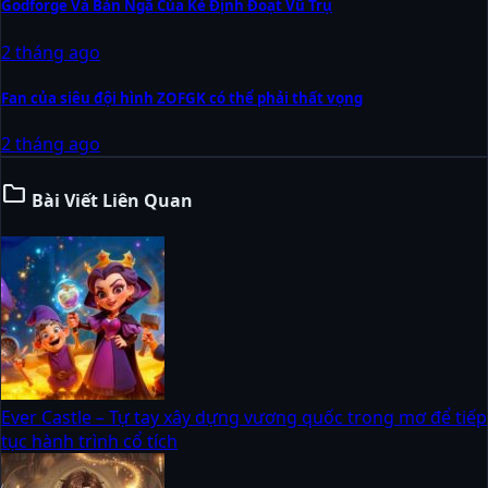
Godforge Và Bản Ngã Của Kẻ Định Đoạt Vũ Trụ
2 tháng ago
Fan của siêu đội hình ZOFGK có thể phải thất vọng
2 tháng ago
folder
Bài Viết Liên Quan
Ever Castle – Tự tay xây dựng vương quốc trong mơ để tiếp
tục hành trình cổ tích