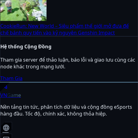
CookieRun: New World – Siêu phẩm thế giới mở đưa đế
chế bánh quy tiến vào kỷ nguyên Genshin Impact
Hệ thống Cộng Đồng
Tham gia server để thảo luận, báo lỗi và giao lưu cùng các
node khác trong mạng lưới.
Tham Gia
sports_esports
VN
Game
Nền tảng tin tức, phân tích dữ liệu và cộng đồng eSports
hàng đầu. Tốc độ, chính xác, không thỏa hiệp.
language