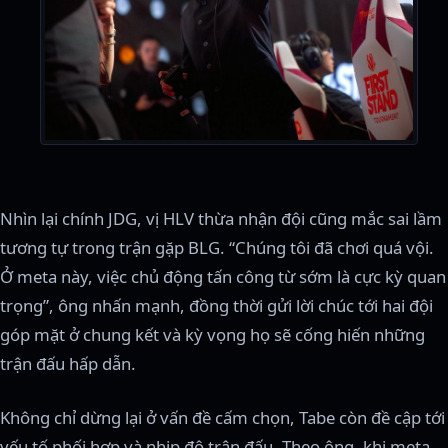
Nhìn lại chính JDG, vị HLV thừa nhận đội cũng mắc sai lầm
tương tự trong trận gặp BLG. “Chúng tôi đã chơi quá vội.
Ở meta này, việc chủ động tấn công từ sớm là cực kỳ quan
trọng”, ông nhấn mạnh, đồng thời gửi lời chúc tới hai đội
góp mặt ở chung kết và kỳ vọng họ sẽ cống hiến những
trận đấu hấp dẫn.
Không chỉ dừng lại ở vấn đề cấm chọn, Tabe còn đề cập tới
yếu tố phối hợp và nhịp độ trận đấu. Theo ông, khi meta