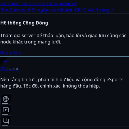
G2 Caps: ‘Diable chơi rất mạo hiểm’
Riot Games chốt ngày ra mắt skin CKTG vào tháng 7
Hệ thống Cộng Đồng
Tham gia server để thảo luận, báo lỗi và giao lưu cùng các
node khác trong mạng lưới.
Tham Gia
sports_esports
VN
Game
Nền tảng tin tức, phân tích dữ liệu và cộng đồng eSports
hàng đầu. Tốc độ, chính xác, không thỏa hiệp.
language
smart_display
forum