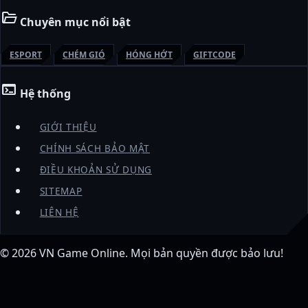
folder_open
Chuyên mục nổi bật
ESPORT
CHÉM GIÓ
HÓNG HỚT
GIFTCODE
terminal
Hệ thống
GIỚI THIỆU
CHÍNH SÁCH BẢO MẬT
ĐIỀU KHOẢN SỬ DỤNG
SITEMAP
LIÊN HỆ
© 2026
VN Game Online
. Mọi bản quyền được bảo lưu!