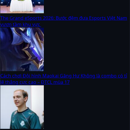
The Grand eSports 2026: Bước đệm đưa Esports Việt Nam
vươn tầm khu vực
Cách chơi Đội hình Maokai Găng Hư Không là combo có tỉ
lệ thắng cực cao – ĐTCL mùa 17