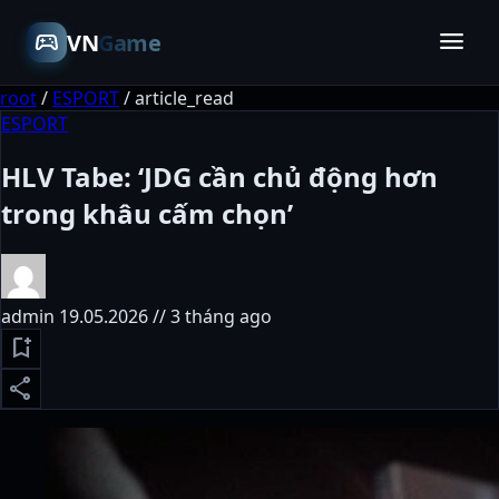
menu
sports_esports
VN
Game
root
/
ESPORT
/
article_read
ESPORT
HLV Tabe: ‘JDG cần chủ động hơn
trong khâu cấm chọn’
admin
19.05.2026 // 3 tháng ago
bookmark_add
share