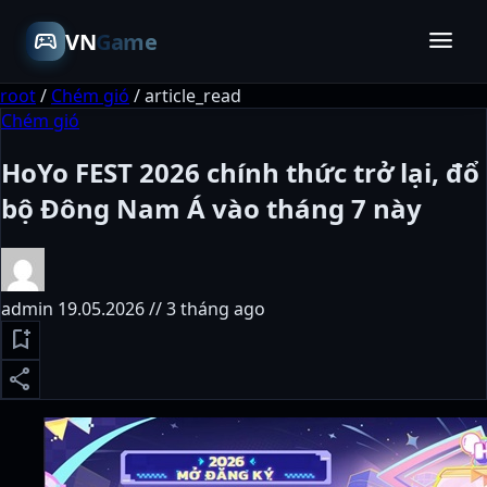
menu
sports_esports
VN
Game
root
/
Chém gió
/
article_read
Chém gió
HoYo FEST 2026 chính thức trở lại, đổ
bộ Đông Nam Á vào tháng 7 này
admin
19.05.2026 // 3 tháng ago
bookmark_add
share