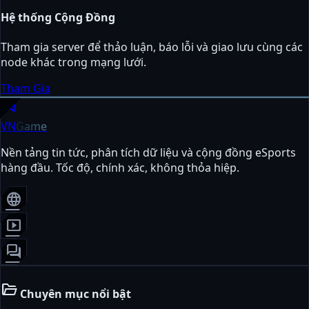
Hệ thống Cộng Đồng
Tham gia server để thảo luận, báo lỗi và giao lưu cùng các
node khác trong mạng lưới.
Tham Gia
sports_esports
VN
Game
Nền tảng tin tức, phân tích dữ liệu và cộng đồng eSports
hàng đầu. Tốc độ, chính xác, không thỏa hiệp.
language
smart_display
forum
folder_open
Chuyên mục nổi bật