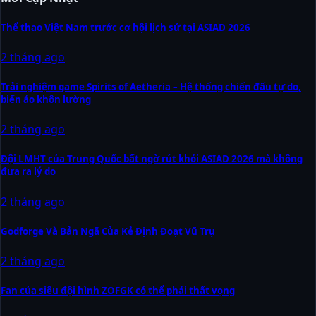
Thể thao Việt Nam trước cơ hội lịch sử tại ASIAD 2026
2 tháng ago
Trải nghiệm game Spirits of Aetheria – Hệ thống chiến đấu tự do,
biến ảo khôn lường
2 tháng ago
Đội LMHT của Trung Quốc bất ngờ rút khỏi ASIAD 2026 mà không
đưa ra lý do
2 tháng ago
Godforge Và Bản Ngã Của Kẻ Định Đoạt Vũ Trụ
2 tháng ago
Fan của siêu đội hình ZOFGK có thể phải thất vọng