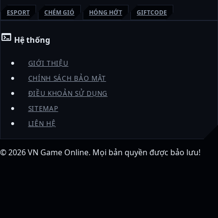
ESPORT
CHÉM GIÓ
HÓNG HỚT
GIFTCODE
terminal
Hệ thống
GIỚI THIỆU
CHÍNH SÁCH BẢO MẬT
ĐIỀU KHOẢN SỬ DỤNG
SITEMAP
LIÊN HỆ
© 2026
VN Game Online
. Mọi bản quyền được bảo lưu!