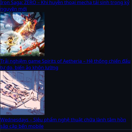
Iron Saga: ZERO – Khi huyền thoại mecha tái sinh trong kỷ
nguyên mới
Trải nghiệm game Spirits of Aetheria – Hệ thống chiến đấu
tự do, biến ảo khôn lường
Wednesdays – Siêu phẩm nghệ thuật chữa lành tâm hồn
sắp cập bến mobile