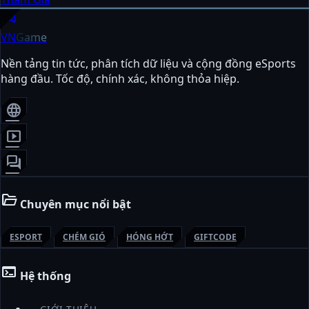
sports_esports
VN
Game
Nền tảng tin tức, phân tích dữ liệu và cộng đồng eSports
hàng đầu. Tốc độ, chính xác, không thỏa hiệp.
language
smart_display
forum
folder_open
Chuyên mục nổi bật
ESPORT
CHÉM GIÓ
HÓNG HỚT
GIFTCODE
terminal
Hệ thống