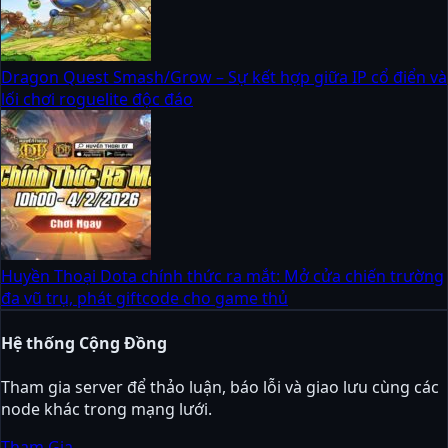
Dragon Quest Smash/Grow – Sự kết hợp giữa IP cổ điển và
lối chơi roguelite độc đáo
Huyền Thoại Dota chính thức ra mắt: Mở cửa chiến trường
đa vũ trụ, phát giftcode cho game thủ
Hệ thống Cộng Đồng
Tham gia server để thảo luận, báo lỗi và giao lưu cùng các
node khác trong mạng lưới.
Tham Gia