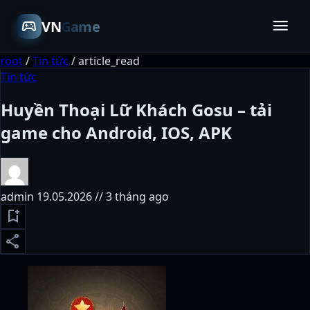
menu
sports_esports
VN
Game
root
/
Tin tức
/
article_read
Tin tức
Huyền Thoại Lữ Khách Gosu – tải
game cho Android, IOS, APK
admin
19.05.2026 // 3 tháng ago
bookmark_add
share