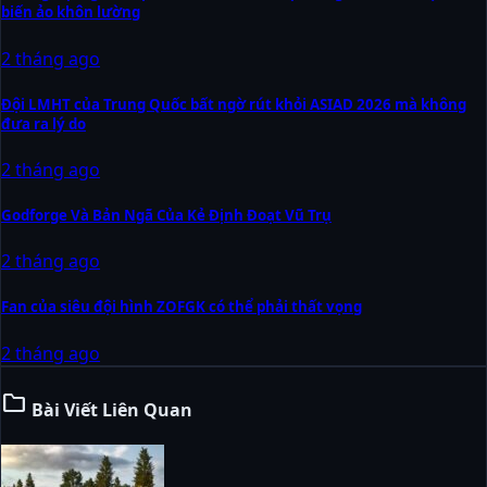
biến ảo khôn lường
2 tháng ago
Đội LMHT của Trung Quốc bất ngờ rút khỏi ASIAD 2026 mà không
đưa ra lý do
2 tháng ago
Godforge Và Bản Ngã Của Kẻ Định Đoạt Vũ Trụ
2 tháng ago
Fan của siêu đội hình ZOFGK có thể phải thất vọng
2 tháng ago
folder
Bài Viết Liên Quan