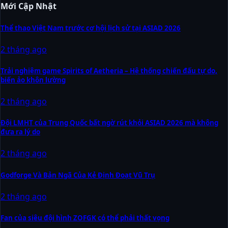
Mới Cập Nhật
Thể thao Việt Nam trước cơ hội lịch sử tại ASIAD 2026
2 tháng ago
Trải nghiệm game Spirits of Aetheria – Hệ thống chiến đấu tự do,
biến ảo khôn lường
2 tháng ago
Đội LMHT của Trung Quốc bất ngờ rút khỏi ASIAD 2026 mà không
đưa ra lý do
2 tháng ago
Godforge Và Bản Ngã Của Kẻ Định Đoạt Vũ Trụ
2 tháng ago
Fan của siêu đội hình ZOFGK có thể phải thất vọng