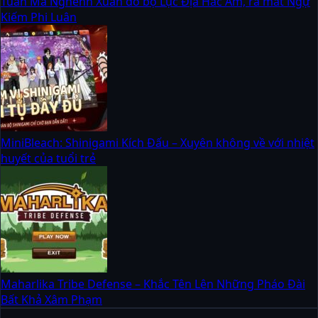
Tuấn Mã Nghênh Xuân đổ bộ Lục Địa Hắc Ám, ra mắt Ngự
Kiếm Phi Luân
MiniBleach: Shinigami Kích Đấu – Xuyên không về với nhiệt
huyết của tuổi trẻ
Maharlika Tribe Defense – Khắc Tên Lên Những Pháo Đài
Bất Khả Xâm Phạm