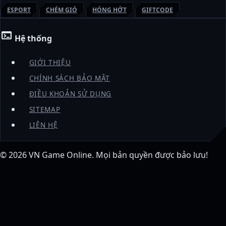
ESPORT
CHÉM GIÓ
HÓNG HỚT
GIFTCODE
terminal
Hệ thống
GIỚI THIỆU
CHÍNH SÁCH BẢO MẬT
ĐIỀU KHOẢN SỬ DỤNG
SITEMAP
LIÊN HỆ
© 2026
VN Game Online
. Mọi bản quyền được bảo lưu!