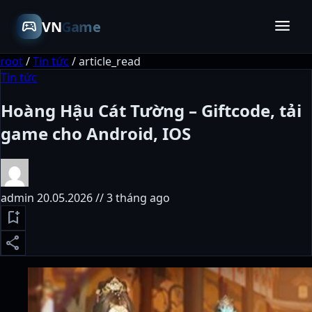
menu
sports_esports
VN
Game
root
/
Tin tức
/
article_read
Tin tức
Hoàng Hậu Cát Tường – Giftcode, tải
game cho Android, IOS
admin
20.05.2026 // 3 tháng ago
bookmark_add
share