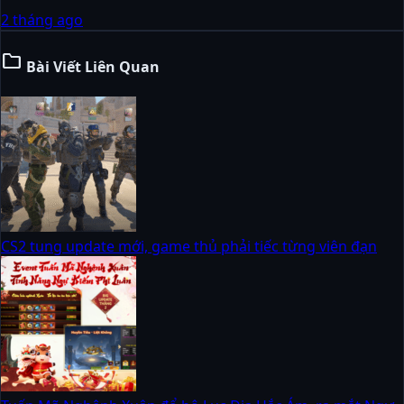
2 tháng ago
folder
Bài Viết Liên Quan
CS2 tung update mới, game thủ phải tiếc từng viên đạn