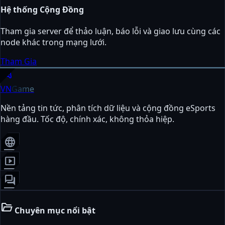
Hệ thống Cộng Đồng
Tham gia server để thảo luận, báo lỗi và giao lưu cùng các
node khác trong mạng lưới.
Tham Gia
sports_esports
VN
Game
Nền tảng tin tức, phân tích dữ liệu và cộng đồng eSports
hàng đầu. Tốc độ, chính xác, không thỏa hiệp.
language
smart_display
forum
folder_open
Chuyên mục nổi bật