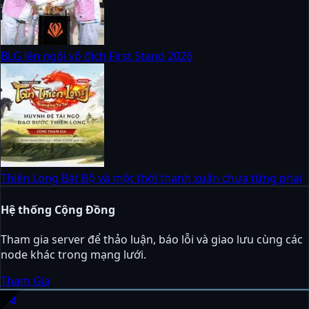
BLG lên ngôi vô địch First Stand 2026
Thiên Long Bát Bộ và một thời thanh xuân chưa từng phai
Hệ thống Cộng Đồng
Tham gia server để thảo luận, báo lỗi và giao lưu cùng các
node khác trong mạng lưới.
Tham Gia
sports_esports