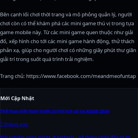
Bên cạnh lối chơi thời trang và mô phỏng quản lý, người
chơi còn có thể khám phá các mini game thú vị trong tựa
game mobile này. Từ các mini game quen thuộc như giải
đố, xếp hình cho tới các mini game hành động, thử thách
phản xạ, giúp cho người chơi có những giây phút thư giãn
giải trí trong suốt quá trình trải nghiệm.
Trang chủ: https://www.facebook.com/meandmeofuntap
Mới Cập Nhật
Thể thao Việt Nam trước cơ hội lịch sử tại ASIAD 2026
2 tháng ago
Trải nghiệm game Spirits of Aetheria – Hệ thống chiến đấu tự do,