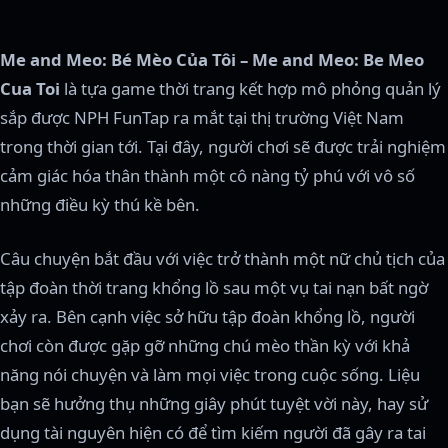
Me and Meo: Bé Mèo Của Tôi – Me and Meo: Be Meo
Cua Toi
là tựa game thời trang kết hợp mô phỏng quản lý
sắp được NPH FunTap ra mắt tại thị trường Việt Nam
trong thời gian tới. Tại đây, người chơi sẽ được trải nghiệm
cảm giác hóa thân thành một cô nàng tỷ phú với vô số
những điều kỳ thú kề bên.
Câu chuyện bắt đầu với việc trở thành một nữ chủ tịch của
tập đoàn thời trang khổng lồ sau một vụ tai nạn bất ngờ
xảy ra. Bên cạnh việc sở hữu tập đoàn khổng lồ, người
chơi còn được gặp gỡ những chú mèo thần kỳ với khả
năng nói chuyện và làm mọi việc trong cuộc sống. Liệu
bạn sẽ hưởng thụ những giây phút tuyệt vời này, hay sử
dụng tài nguyên hiện có để tìm kiếm người đã gây ra tai