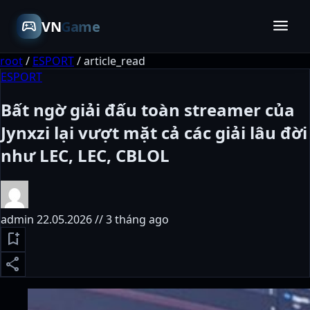
menu
sports_esports
VN
Game
root
/
ESPORT
/
article_read
ESPORT
Bất ngờ giải đấu toàn streamer của
Jynxzi lại vượt mặt cả các giải lâu đời
như LEC, LEC, CBLOL
admin
22.05.2026 // 3 tháng ago
bookmark_add
share