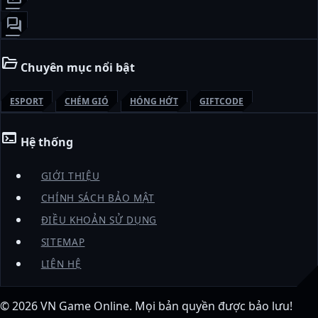
forum
folder_open
Chuyên mục nổi bật
ESPORT
CHÉM GIÓ
HÓNG HỚT
GIFTCODE
terminal
Hệ thống
GIỚI THIỆU
CHÍNH SÁCH BẢO MẬT
ĐIỀU KHOẢN SỬ DỤNG
SITEMAP
LIÊN HỆ
© 2026
VN Game Online
. Mọi bản quyền được bảo lưu!