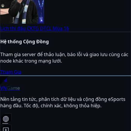
Lịch thi đấu CKTG DTCL Mùa 16
Hệ thống Cộng Đồng
Tham gia server để thảo luận, báo lỗi và giao lưu cùng các
node khác trong mạng lưới.
Tham Gia
sports_esports
VN
Game
Nền tảng tin tức, phân tích dữ liệu và cộng đồng eSports
hàng đầu. Tốc độ, chính xác, không thỏa hiệp.
language
smart_display