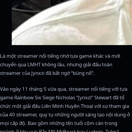
Là một streamer nổi tiếng nhờ tựa game khác và mới
chuyển qua LMHT không lâu, nhưng giải đấu toàn
streamer của Jynxzi đã bất ngờ “bùng nổ”.
Vào ngày 11 tháng 5 vừa qua, streamer nổi tiếng với tựa
game Rainbow Six Siege Nicholas “Jynxzi” Stewart đã tổ
chức một giải đấu Liên Minh Huyền Thoại với sự tham gia
của 40 streamer, quy tụ những người sáng tạo nội dung ở
mọi cấp độ. Bao gồm những tên tuổi cộm cán trong
ngành ở khu vực Bắc Mỹ MrBeast hay Ludwig, Tyler1,