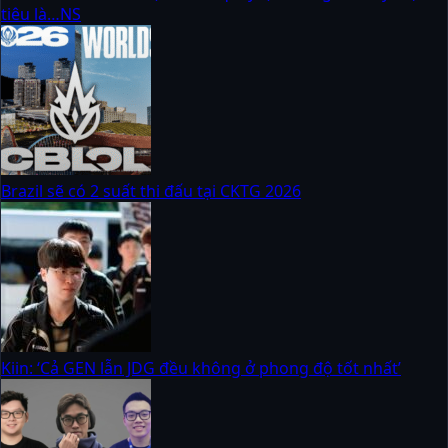
tiêu là…NS
Brazil sẽ có 2 suất thi đấu tại CKTG 2026
Kiin: ‘Cả GEN lẫn JDG đều không ở phong độ tốt nhất’