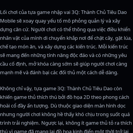
Lối chơi của tựa game nhập vai 3Q: Thành Chủ Tiêu Dao
Mobile sẽ xoay quay yếu tố mô phỏng quản lý và xây
dựng căn cứ. Người chơi có thể thông qua việc điều khiển
nhân vật của mình di chuyển khắp nơi để chặt cây, gặt lúa,
chế tạo món ăn, và xây dựng các kiến trúc. Mỗi kiến trúc
sẽ mang đến những tính năng độc đáo và có những yêu
cầu cố định, mở khóa càng sớm sẽ giúp người chơi càng
mạnh mẽ và đánh bại các đối thủ một cách dễ dàng.
Không chỉ vậy, tựa game 3Q: Thành Chủ Tiêu Dao còn
khiến game thủ thích thú bởi đồ họa 2D theo phong cách
hoài cổ đầy ấn tượng. Dù thuộc giao diện màn hình dọc
nhưng người chơi không hề thấy khó chịu trong suốt quá
trình trải nghiệm. Ngược lại, không ít game thủ tỏ ra thích
thú vì game đã mang lại đồ họa kinh điển một thời trở lại