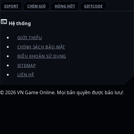
ESPORT
CHÉM GIÓ
HÓNG HỚT
GIFTCODE
terminal
Hệ thống
GIỚI THIỆU
CHÍNH SÁCH BẢO MẬT
ĐIỀU KHOẢN SỬ DỤNG
SITEMAP
LIÊN HỆ
© 2026
VN Game Online
. Mọi bản quyền được bảo lưu!
stat_3