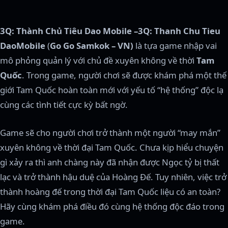
3Q: Thành Chủ Tiêu Dao Mobile –
3Q: Thanh Chu Tieu
Dao
Mobile
(
Go Go Samkok – VN)
là tựa game nhập vai
mô phỏng quản lý với chủ đề xuyên không về thời
Tam
Quốc
. Trong game, người chơi sẽ được khám phá một thế
giới Tam Quốc hoàn toàn mới với yếu tố “hệ thống” độc lạ
cùng các tình tiết cực kỳ bất ngờ.
Game sẽ cho người chơi trở thành một người “may mắn”
xuyên không về thời đại Tam Quốc. Chưa kịp hiểu chuyện
gì xảy ra thì anh chàng này đã nhận được Ngọc tỷ bị thất
lạc và trở thành hậu duệ của Hoàng Đế. Tuy nhiên, việc trở
thành hoàng đế trong thời đại Tam Quốc liệu có an toàn?
Hãy cùng khám phá điều đó cùng hệ thống độc đáo trong
game.