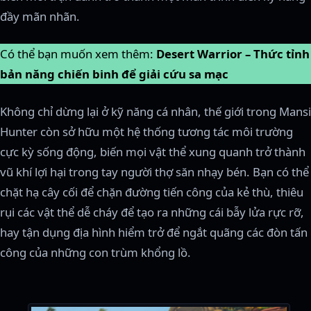
đầy mãn nhãn.
Có thể bạn muốn xem thêm:
Desert Warrior – Thức tỉnh
bản năng chiến binh để giải cứu sa mạc
Không chỉ dừng lại ở kỹ năng cá nhân, thế giới trong Mansi
Hunter còn sở hữu một hệ thống tương tác môi trường
cực kỳ sống động, biến mọi vật thể xung quanh trở thành
vũ khí lợi hại trong tay người thợ săn nhạy bén. Bạn có thể
chặt hạ cây cối để chặn đường tiến công của kẻ thù, thiêu
rụi các vật thể dễ cháy để tạo ra những cái bẫy lửa rực rỡ,
hay tận dụng địa hình hiểm trở để ngắt quãng các đòn tấn
công của những con trùm khổng lồ.