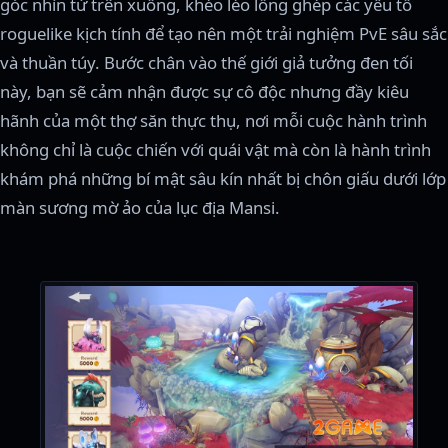
góc nhìn từ trên xuống, khéo léo lồng ghép các yếu tố
roguelike kịch tính để tạo nên một trải nghiệm PvE sâu sắc
và thuần túy. Bước chân vào thế giới giả tưởng đen tối
này, bạn sẽ cảm nhận được sự cô độc nhưng đầy kiêu
hãnh của một thợ săn thực thụ, nơi mỗi cuộc hành trình
không chỉ là cuộc chiến với quái vật mà còn là hành trình
khám phá những bí mật sâu kín nhất bị chôn giấu dưới lớp
màn sương mờ ảo của lục địa Mansi.