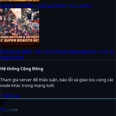
Godforge Và Bản Ngã Của Kẻ Định Đoạt Vũ Trụ
Iron Saga: ZERO – Khi huyền thoại mecha tái sinh trong kỷ
nguyên mới
Hệ thống Cộng Đồng
Tham gia server để thảo luận, báo lỗi và giao lưu cùng các
node khác trong mạng lưới.
Tham Gia
sports_esports
VN
Game