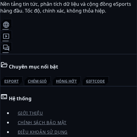
Nền tảng tin tức, phân tích dữ liệu và cộng đồng eSports
hàng đầu. Tốc độ, chính xác, không thỏa hiệp.
language
smart_display
forum
folder_open
Chuyên mục nổi bật
ESPORT
CHÉM GIÓ
HÓNG HỚT
GIFTCODE
terminal
Hệ thống
GIỚI THIỆU
CHÍNH SÁCH BẢO MẬT
ĐIỀU KHOẢN SỬ DỤNG