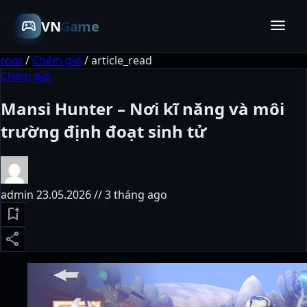
menu
sports_esports
VN
Game
root
/
Chém gió
/
article_read
Chém gió
Mansi Hunter – Nơi kĩ năng và môi
trường định đoạt sinh tử
admin
23.05.2026 // 3 tháng ago
bookmark_add
share