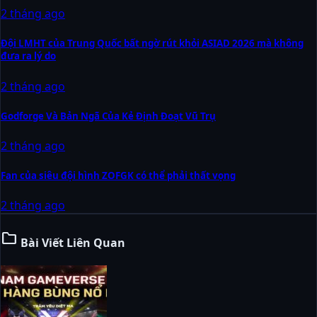
2 tháng ago
Đội LMHT của Trung Quốc bất ngờ rút khỏi ASIAD 2026 mà không
đưa ra lý do
2 tháng ago
Godforge Và Bản Ngã Của Kẻ Định Đoạt Vũ Trụ
2 tháng ago
Fan của siêu đội hình ZOFGK có thể phải thất vọng
2 tháng ago
folder
Bài Viết Liên Quan