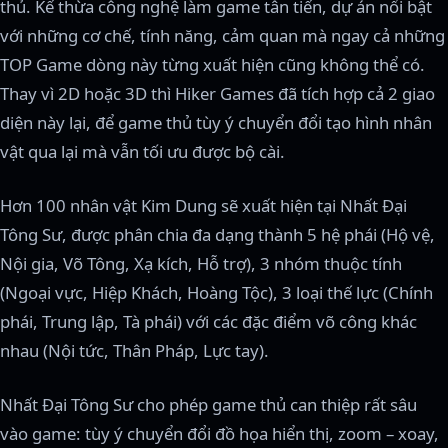
thủ. Kế thừa công nghệ làm game tân tiến, dự án nổi bật
với những cơ chế, tính năng, cảm quan mà ngay cả những
TOP Game dòng này từng xuất hiện cũng không thể có.
Thay vì 2D hoặc 3D thì Hiker Games đã tích hợp cả 2 giao
diện này lại, để game thủ tùy ý chuyển đổi tạo hình nhân
vật qua lại mà vẫn tối ưu được bộ cài.
Hơn 100 nhân vật Kim Dung sẽ xuất hiện tại Nhất Đại
Tông Sư, được phân chia đa dạng thành 5 hệ phái (Hộ vệ,
Nội gia, Võ Tông, Xạ kích, Hỗ trợ), 3 nhóm thuộc tính
(Ngoại vực, Hiệp Khách, Hoàng Tộc), 3 loại thế lực (Chính
phái, Trung lập, Tà phái) với các đặc điểm võ công khác
nhau (Nội tức, Thân Pháp, Lực tay).
Nhất Đại Tông Sư cho phép game thủ can thiệp rất sâu
vào game: tùy ý chuyển đổi đồ họa hiển thị, zoom – xoay,