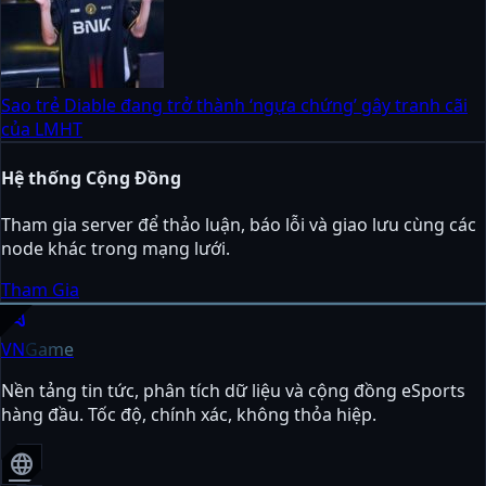
Sao trẻ Diable đang trở thành ‘ngựa chứng’ gây tranh cãi
của LMHT
Hệ thống Cộng Đồng
Tham gia server để thảo luận, báo lỗi và giao lưu cùng các
node khác trong mạng lưới.
Tham Gia
sports_esports
VN
Game
Nền tảng tin tức, phân tích dữ liệu và cộng đồng eSports
hàng đầu. Tốc độ, chính xác, không thỏa hiệp.
language