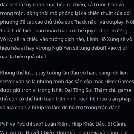
đặc biệt là tùy chọn mục tiêu ra chiêu, cả trước trận và
trong trận, đồng thời mô phỏng lại cả chiến thuật của đối
phương để các cao thủ thỏa sức “hack não” và outplay. Nói
1 cách dễ hiểu, bạn hoàn toàn có thể quyết định Trương
Vô Kỵ sẽ ra chiêu vào tướng địch nào, Lệnh Hồ Xung sẽ vô
hiệu hóa ai hay Vương Ngữ Yên sẽ tung debuff vào vị trí
nào là hiệu quả nhất.
Không thể lực, quay tướng lần đầu vô hạn, bang hội liên
server vẫn sẽ là những món đặc sản cộp mác Hiker Games
được giữ trọn vị trong Nhất Đại Tông Sư. Thậm chí, game
thủ còn có thể tính toán trận hình, kích hệ theo trận pháp
và lựa chọn 2 bí kíp võ lâm để hỗ trợ trong trận đánh.
PvP và PvE thì sao? Luận Kiếm, Hiệp Khác Đảo, Bí Cảnh,
Vạn An Tự, Huyết Chiến, Đơn Đấu, Cấm Địa và hàng loạt