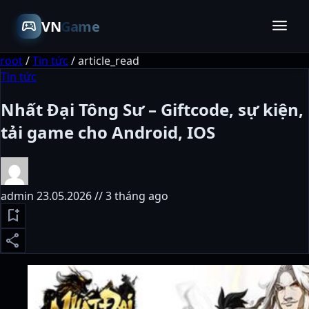
menu
sports_esports
VN
Game
root
/
Tin tức
/
article_read
Tin tức
Nhất Đại Tông Sư – Giftcode, sự kiện,
tải game cho Android, IOS
admin
23.05.2026 // 3 tháng ago
bookmark_add
share