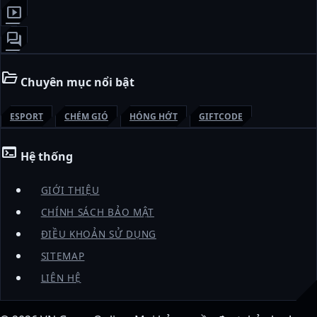
smart_display
forum
folder_open
Chuyên mục nổi bật
ESPORT
CHÉM GIÓ
HÓNG HỚT
GIFTCODE
terminal
Hệ thống
GIỚI THIỆU
CHÍNH SÁCH BẢO MẬT
ĐIỀU KHOẢN SỬ DỤNG
SITEMAP
LIÊN HỆ