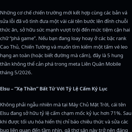
Những cơ chế chiến trường mới kết hợp cùng các bản vá
sửa lỗi đã vô tình đưa một vài cái tên bước lên đỉnh chuỗi
thức ăn, sở hữu sức mạnh vượt trội đến mức tiệm cận hai
chữ “phá game”. Nếu bạn đang loay hoay ở các bậc rank
Cao Thủ, Chiến Tướng và muốn tìm kiếm một tấm vé leo
hạng an toàn (hoặc biết đường mà cấm), đây là 5 hung
thần không thể cản phá trong meta Liên Quân Mobile
tháng 5/2026.
Elsu – “Xạ Thần” Bất Tử Với Tỷ Lệ Cấm Kỷ Lục
Không phải ngẫu nhiên mà tại Máy Chủ Mặt Trời, cái tên
Elsu đang sở hữu tỷ lệ cấm chạm mốc kỷ lục hơn 71%. Sau
khi được tối ưu hóa hiển thị chỉ báo chiêu thức và sửa các
bug liên quan đến tầm nhìn, gã thợ săn này trở nên đáng