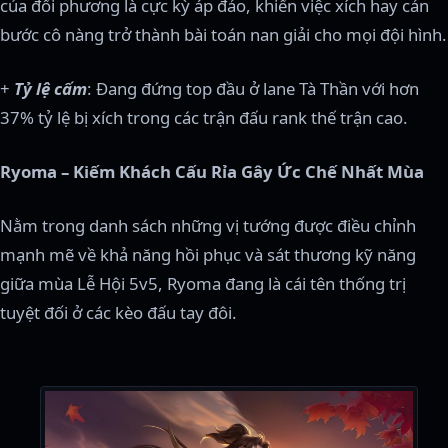
của đối phương là cực kỳ áp đảo, khiến việc xích hay cản
bước cô nàng trở thành bài toán nan giải cho mọi đội hình.
+
Tỷ lệ cấm
: Đang đứng top đầu ở lane Tà Thần với hơn
37% tỷ lệ bị xích trong các trận đấu rank thế trận cao.
Ryoma – Kiếm Khách Cấu Rỉa Gây Ức Chế Nhất Mùa
Nằm trong danh sách những vị tướng được điều chỉnh
mạnh mẽ về khả năng hồi phục và sát thương kỹ năng
giữa mùa Lễ Hội 5v5, Ryoma đang là cái tên thống trị
tuyệt đối ở các kèo đấu tay đôi.