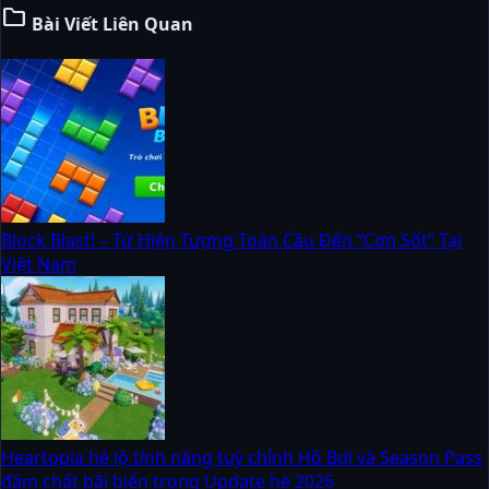
folder
Bài Viết Liên Quan
Block Blast! – Từ Hiện Tượng Toàn Cầu Đến “Cơn Sốt” Tại
Việt Nam
Heartopia hé lộ tính năng tuỳ chỉnh Hồ Bơi và Season Pass
đậm chất bãi biển trong Update hè 2026