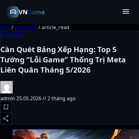
menu
sports_esports
VN
Game
root
/
Hóng hớt
/
article_read
Hóng hớt
Càn Quét Bảng Xếp Hạng: Top 5
Tướng “Lỗi Game” Thống Trị Meta
Liên Quân Tháng 5/2026
admin
25.05.2026 // 2 tháng ago
bookmark_add
share