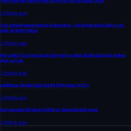
Thể thao Việt Nam trước cơ hội lịch sử tại ASIAD 2026
2 tháng ago
Trải nghiệm game Spirits of Aetheria – Hệ thống chiến đấu tự do,
biến ảo khôn lường
2 tháng ago
Đội LMHT của Trung Quốc bất ngờ rút khỏi ASIAD 2026 mà không
đưa ra lý do
2 tháng ago
Godforge Và Bản Ngã Của Kẻ Định Đoạt Vũ Trụ
2 tháng ago
Fan của siêu đội hình ZOFGK có thể phải thất vọng
2 tháng ago