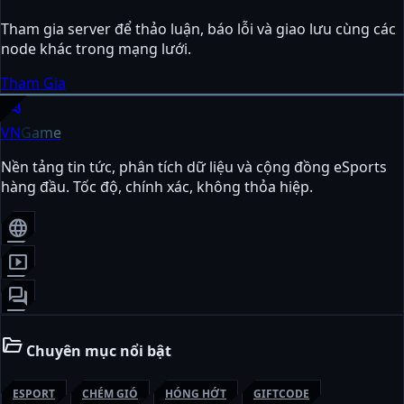
Tham gia server để thảo luận, báo lỗi và giao lưu cùng các
node khác trong mạng lưới.
Tham Gia
sports_esports
VN
Game
Nền tảng tin tức, phân tích dữ liệu và cộng đồng eSports
hàng đầu. Tốc độ, chính xác, không thỏa hiệp.
language
smart_display
forum
folder_open
Chuyên mục nổi bật
ESPORT
CHÉM GIÓ
HÓNG HỚT
GIFTCODE