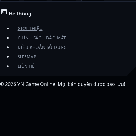
terminal
Hệ thống
GIỚI THIỆU
CHÍNH SÁCH BẢO MẬT
ĐIỀU KHOẢN SỬ DỤNG
SITEMAP
LIÊN HỆ
© 2026
VN Game Online
. Mọi bản quyền được bảo lưu!