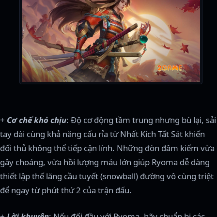
+
Cơ chế khó chịu
: Độ cơ động tầm trung nhưng bù lại, sải
tay dài cùng khả năng cấu rỉa từ Nhất Kích Tất Sát khiến
đối thủ không thể tiếp cận lính. Những đòn đâm kiếm vừa
gây choáng, vừa hồi lượng máu lớn giúp Ryoma dễ dàng
thiết lập thế lăng cầu tuyết (snowball) đường vô cùng triệt
để ngay từ phút thứ 2 của trận đấu.
+
Lời khuyên
: Nếu đối đầu với Ryoma, hãy chuẩn bị các