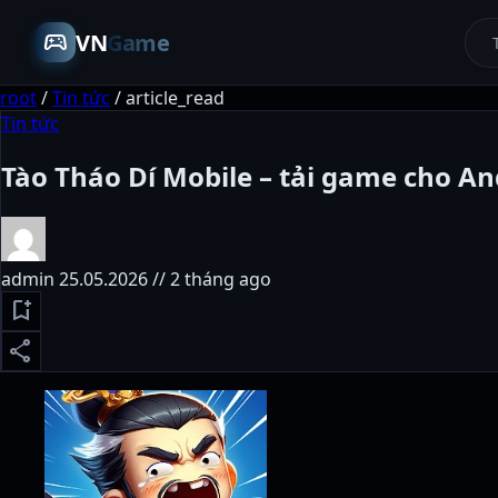
sports_esports
VN
Game
root
/
Tin tức
/
article_read
Tin tức
Tào Tháo Dí Mobile – tải game cho An
admin
25.05.2026 // 2 tháng ago
bookmark_add
share