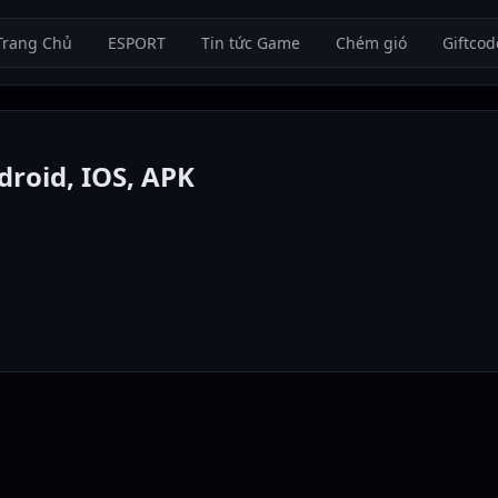
Trang Chủ
ESPORT
Tin tức Game
Chém gió
Giftcod
droid, IOS, APK