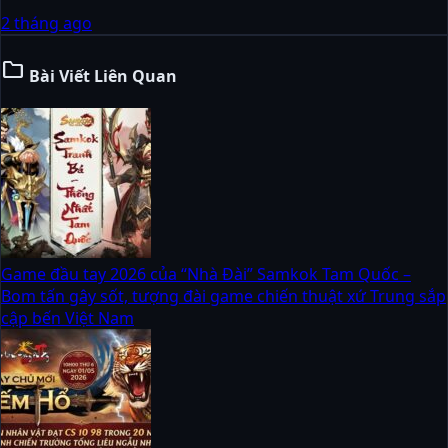
2 tháng ago
folder
Bài Viết Liên Quan
Game đầu tay 2026 của “Nhà Đài” Samkok Tam Quốc –
Bom tấn gây sốt, tượng đài game chiến thuật xứ Trung sắp
cập bến Việt Nam