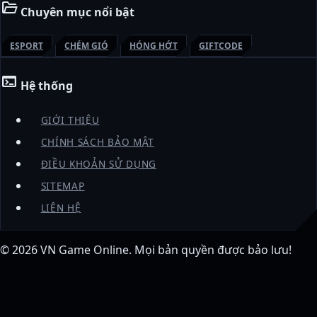
folder_open
Chuyên mục nổi bật
ESPORT
CHÉM GIÓ
HÓNG HỚT
GIFTCODE
terminal
Hệ thống
GIỚI THIỆU
CHÍNH SÁCH BẢO MẬT
ĐIỀU KHOẢN SỬ DỤNG
SITEMAP
LIÊN HỆ
© 2026
VN Game Online
. Mọi bản quyền được bảo lưu!