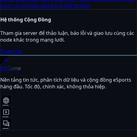
Quốc có gì khiến game thủ Việt tò mò?
Hệ thống Cộng Đồng
Tham gia server để thảo luận, báo lỗi và giao lưu cùng các
node khác trong mạng lưới.
Tham Gia
sports_esports
VN
Game
Nền tảng tin tức, phân tích dữ liệu và cộng đồng eSports
hàng đầu. Tốc độ, chính xác, không thỏa hiệp.
language
smart_display
forum