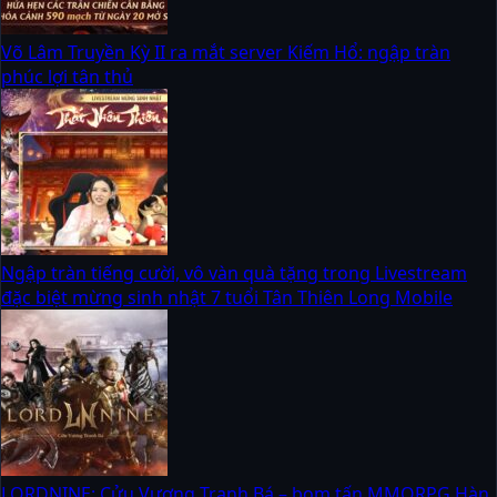
Võ Lâm Truyền Kỳ II ra mắt server Kiếm Hổ: ngập tràn
phúc lợi tân thủ
Ngập tràn tiếng cười, vô vàn quà tặng trong Livestream
đặc biệt mừng sinh nhật 7 tuổi Tân Thiên Long Mobile
LORDNINE: Cửu Vương Tranh Bá – bom tấn MMORPG Hàn