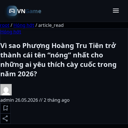
menu
sports_esports
VN
Game
root
/
Hóng hớt
/
article_read
Hóng hớt
Vì sao Phượng Hoàng Tru Tiên trở
thành cái tên “nóng” nhất cho
những ai yêu thích cày cuốc trong
năm 2026?
admin
26.05.2026 // 2 tháng ago
bookmark_add
share