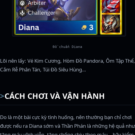
Đồ chuẩn Diana
Lõi nên lấy: Vé Kim Cương, Hòm Đồ Pandora, Ôm Tập Thể,
Cắm Rễ Phân Tán, Túi Đồ Siêu Hùng…
CÁCH CHƠI VÀ VẬN HÀNH
Do là một bài cực kỳ tình huống, nên thường bạn chỉ chơi
được nếu ra Diana sớm và Thần Phán là những hệ quả như
tăng máu vĩnh viễn, tăng chống chịu theo máu… hãy kiểm