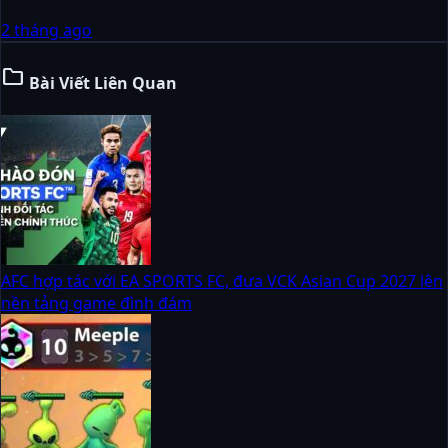
2 tháng ago
folder
Bài Viết Liên Quan
AFC hợp tác với EA SPORTS FC, đưa VCK Asian Cup 2027 lên
nền tảng game đình đám