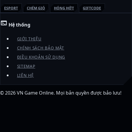
ESPORT
CHÉM GIÓ
HÓNG HỚT
GIFTCODE
terminal
Hệ thống
GIỚI THIỆU
CHÍNH SÁCH BẢO MẬT
ĐIỀU KHOẢN SỬ DỤNG
SITEMAP
LIÊN HỆ
© 2026
VN Game Online
. Mọi bản quyền được bảo lưu!