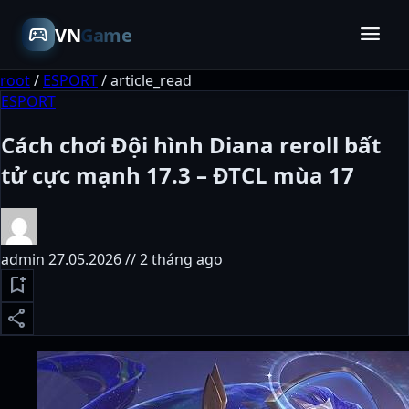
menu
sports_esports
VN
Game
root
/
ESPORT
/
article_read
ESPORT
Cách chơi Đội hình Diana reroll bất
tử cực mạnh 17.3 – ĐTCL mùa 17
admin
27.05.2026 // 2 tháng ago
bookmark_add
share