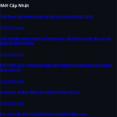
Mới Cập Nhật
Thể thao Việt Nam trước cơ hội lịch sử tại ASIAD 2026
2 tháng ago
Trải nghiệm game Spirits of Aetheria – Hệ thống chiến đấu tự do,
biến ảo khôn lường
2 tháng ago
Đội LMHT của Trung Quốc bất ngờ rút khỏi ASIAD 2026 mà không
đưa ra lý do
2 tháng ago
Godforge Và Bản Ngã Của Kẻ Định Đoạt Vũ Trụ
2 tháng ago
Fan của siêu đội hình ZOFGK có thể phải thất vọng