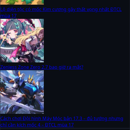
Lộ diện tộc có mốc Kim cương gây thất vọng nhất ĐTCL
mùa 17
Zenless Zone Zero 2.7 bao giờ ra mắt?
Cách chơi Đội hình Máy Móc bản 17.3 – đủ tướng nhưng
chỉ cần kích mốc 4 – ĐTCL mùa 17