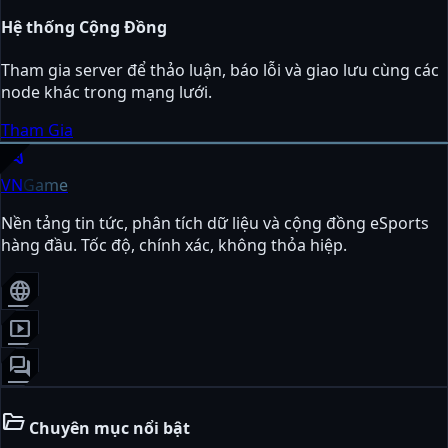
Hệ thống Cộng Đồng
Tham gia server để thảo luận, báo lỗi và giao lưu cùng các
node khác trong mạng lưới.
Tham Gia
sports_esports
VN
Game
Nền tảng tin tức, phân tích dữ liệu và cộng đồng eSports
hàng đầu. Tốc độ, chính xác, không thỏa hiệp.
language
smart_display
forum
folder_open
Chuyên mục nổi bật