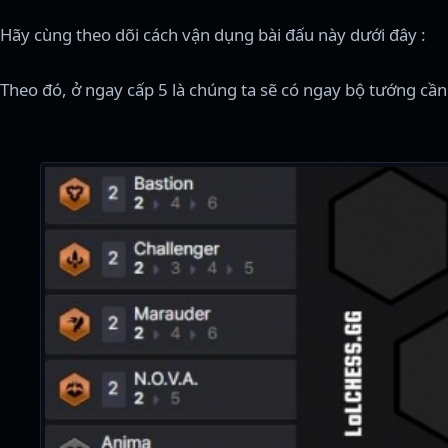
Hãy cùng theo dõi cách vận dụng bài đấu này dưới đây :
Theo đó, ở ngay cấp 5 là chúng ta sẽ có ngay bộ tướng cần th