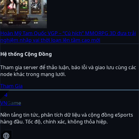
Hoàn Mỹ Tam Quốc VGP – “Cú hích” MMORPG 3D đưa trải
nghiệm nhập vai thời loạn lên tầm cao mới
Hệ thống Cộng Đồng
Tham gia server để thảo luận, báo lỗi và giao lưu cùng các
node khác trong mạng lưới.
Tham Gia
sports_esports
VN
Game
Nền tảng tin tức, phân tích dữ liệu và cộng đồng eSports
hàng đầu. Tốc độ, chính xác, không thỏa hiệp.
language