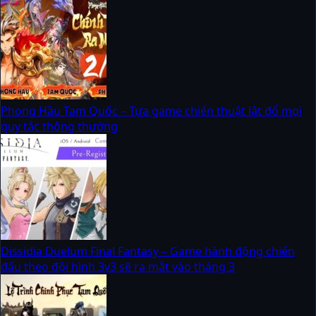
Phong Hầu Tam Quốc – Tựa game chiến thuật lật đổ mọi
quy tắc thông thường
Dissidia Duelum Final Fantasy – Game hành động chiến
đấu theo đội hình 3v3 sẽ ra mắt vào tháng 3