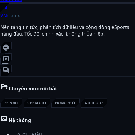
sports_esports
VN
Game
Nền tảng tin tức, phân tích dữ liệu và cộng đồng eSports
hàng đầu. Tốc độ, chính xác, không thỏa hiệp.
language
smart_display
forum
folder_open
Chuyên mục nổi bật
ESPORT
CHÉM GIÓ
HÓNG HỚT
GIFTCODE
terminal
Hệ thống
GIỚI THIỆU