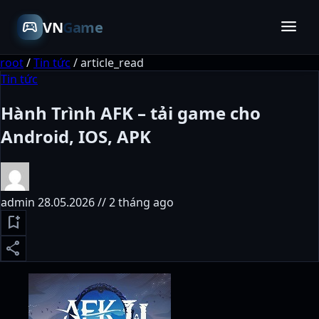
menu
sports_esports
VN
Game
root
/
Tin tức
/
article_read
Tin tức
Hành Trình AFK – tải game cho
Android, IOS, APK
admin
28.05.2026 // 2 tháng ago
bookmark_add
share