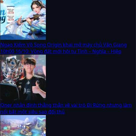
Ngạo Kiếm Vô Song Origin khai mở máy chủ Vân Giang
10h00 16/10: Vùng đất mới hội tụ Tình – Nghĩa – Hiệp
Oner nhận định thẳng thắn về vai trò Đi Rừng nhưng làm
nổi bật một siêu sao đối thủ