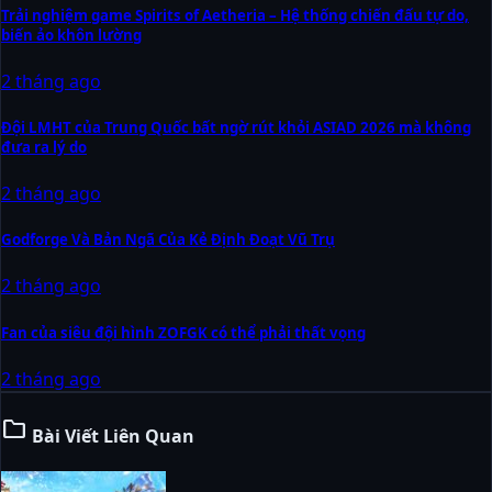
Trải nghiệm game Spirits of Aetheria – Hệ thống chiến đấu tự do,
biến ảo khôn lường
2 tháng ago
Đội LMHT của Trung Quốc bất ngờ rút khỏi ASIAD 2026 mà không
đưa ra lý do
2 tháng ago
Godforge Và Bản Ngã Của Kẻ Định Đoạt Vũ Trụ
2 tháng ago
Fan của siêu đội hình ZOFGK có thể phải thất vọng
2 tháng ago
folder
Bài Viết Liên Quan