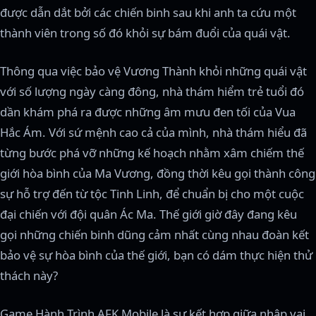
được dẫn dắt bởi các chiến binh sau khi anh ta cứu một
thành viên trong số đó khỏi sự bám đuổi của quái vật.
Thông qua việc bảo vệ Vương Thành khỏi những quái vật
với số lượng ngày càng đông, nhà thám hiểm trẻ tuổi đó
dần khám phá ra được những âm mưu đen tối của Vua
Hắc Ám. Với sứ mệnh cao cả của mình, nhà thám hiểu đã
từng bước phá vỡ những kế hoạch nhằm xâm chiếm thế
giới hòa bình của Ma Vương, đồng thời kêu gọi thành công
sự hỗ trợ đến từ tộc Tinh Linh, để chuẩn bị cho một cuộc
đại chiến với đội quân Ác Ma. Thế giới giờ đây đang kêu
gọi những chiến binh dũng cảm nhất cùng nhau đoàn kết
bảo vệ sự hòa bình của thế giới, bạn có dám thực hiện thử
thách này?
Game Hành Trình AFK Mobile là sự kết hợp giữa nhập vai,