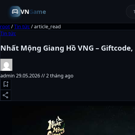
sports_esports
VN
Game
root
/
Tin tức
/
article_read
Tin tức
Nhất Mộng Giang Hồ VNG – Giftcode, 
admin
29.05.2026 // 2 tháng ago
bookmark_add
share