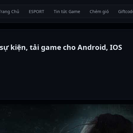
Trang Chủ
ESPORT
Tin tức Game
Chém gió
Giftcod
sự kiện, tải game cho Android, IOS