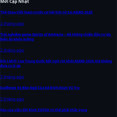
Mới Cập Nhật
Thể thao Việt Nam trước cơ hội lịch sử tại ASIAD 2026
2 tháng ago
Trải nghiệm game Spirits of Aetheria – Hệ thống chiến đấu tự do,
biến ảo khôn lường
2 tháng ago
Đội LMHT của Trung Quốc bất ngờ rút khỏi ASIAD 2026 mà không
đưa ra lý do
2 tháng ago
Godforge Và Bản Ngã Của Kẻ Định Đoạt Vũ Trụ
2 tháng ago
Fan của siêu đội hình ZOFGK có thể phải thất vọng