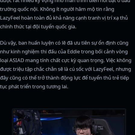
được rất nhiều kỳ vọng nhờ màn trình diễn nổi bật ở đấu
trường quốc nội. Không ít người hâm mộ tin rằng
LazyFeel hoàn toàn đủ khả năng cạnh tranh vị trí xạ thủ
chính thức tại đội tuyển quốc gia.
Dù vậy, ban huấn luyện có lẽ đã ưu tiên sự ổn định cũng
như kinh nghiệm thi đấu của Eddie trong bối cảnh vòng
loại ASIAD mang tính chất cực kỳ quan trọng. Việc không
được triệu tập chắc chắn sẽ là cú sốc với LazyFeel, nhưng
đây cũng có thể trở thành động lực để tuyển thủ trẻ tiếp
tục phát triển trong tương lai.