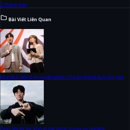
2 tháng ago
folder
Bài Viết Liên Quan
HLV BLG tiết lộ bí quyết giành 10 trận thắng Bo5 liên tiếp
Zeus lập kỷ lục khó ai đạt được trong sự nghiệp