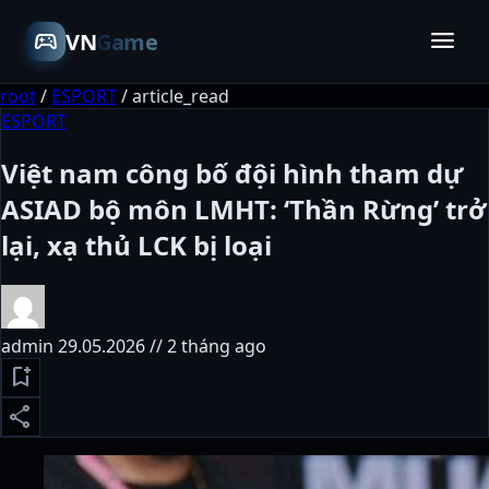
menu
sports_esports
VN
Game
root
/
ESPORT
/
article_read
ESPORT
Việt nam công bố đội hình tham dự
ASIAD bộ môn LMHT: ‘Thần Rừng’ trở
lại, xạ thủ LCK bị loại
admin
29.05.2026 // 2 tháng ago
bookmark_add
share