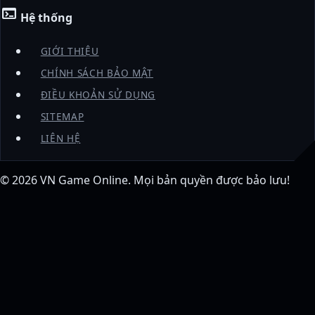
terminal
Hệ thống
GIỚI THIỆU
CHÍNH SÁCH BẢO MẬT
ĐIỀU KHOẢN SỬ DỤNG
SITEMAP
LIÊN HỆ
© 2026
VN Game Online
. Mọi bản quyền được bảo lưu!