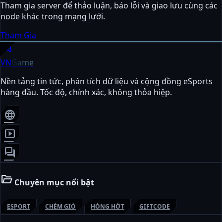
Tham gia server để thảo luận, báo lỗi và giao lưu cùng các
node khác trong mạng lưới.
Tham Gia
sports_esports
VN
Game
Nền tảng tin tức, phân tích dữ liệu và cộng đồng eSports
hàng đầu. Tốc độ, chính xác, không thỏa hiệp.
language
smart_display
forum
folder_open
Chuyên mục nổi bật
ESPORT
CHÉM GIÓ
HÓNG HỚT
GIFTCODE