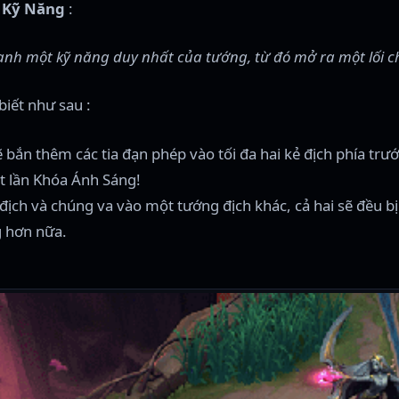
 Kỹ Năng
:
 một kỹ năng duy nhất của tướng, từ đó mở ra một lối chơ
iết như sau :
 sẽ bắn thêm các tia đạn phép vào tối đa hai kẻ địch phía t
ột lần Khóa Ánh Sáng!
h và chúng va vào một tướng địch khác, cả hai sẽ đều bị 
g hơn nữa.