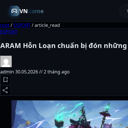
sports_esports
VN
Game
root
/
ESPORT
/
article_read
ESPORT
ARAM Hỗn Loạn chuẩn bị đón những 
admin
30.05.2026 // 2 tháng ago
bookmark_add
share