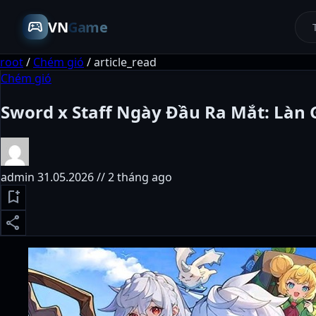
sports_esports
VN
Game
root
/
Chém gió
/
article_read
Chém gió
Sword x Staff Ngày Đầu Ra Mắt: Làn 
admin
31.05.2026 // 2 tháng ago
bookmark_add
share