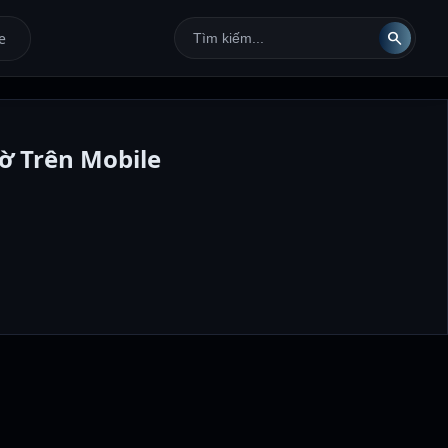
search
e
ờ Trên Mobile