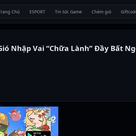
Trang Chủ
ESPORT
Tin tức Game
Chém gió
Giftcod
Gió Nhập Vai “Chữa Lành” Đầy Bất Ng