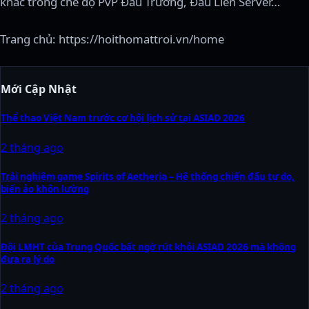
khác trong chế độ PvP Đấu Trường, Đấu Liên Server…
Trang chủ: https://hoithomattroi.vn/home
Mới Cập Nhật
Thể thao Việt Nam trước cơ hội lịch sử tại ASIAD 2026
2 tháng ago
Trải nghiệm game Spirits of Aetheria – Hệ thống chiến đấu tự do,
biến ảo khôn lường
2 tháng ago
Đội LMHT của Trung Quốc bất ngờ rút khỏi ASIAD 2026 mà không
đưa ra lý do
2 tháng ago