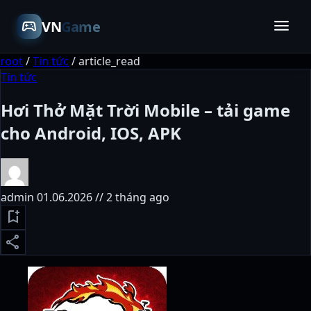
menu
sports_esports
VN
Game
root
/
Tin tức
/
article_read
Tin tức
Hơi Thở Mặt Trời Mobile – tải game
cho Android, IOS, APK
admin
01.06.2026 // 2 tháng ago
bookmark_add
share