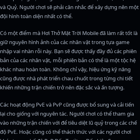
và Quỷ. Người chơi sẽ phải cân nhắc để xây dựng nên một
đội hình toàn diện nhất có thể.
Có một điểm mà Hơi Thở Mặt Trời Mobile đã làm rất tốt là
giữ nguyên hình ảnh của các nhân vật trong tựa game
nhập vai nhàn rỗi này. Bạn sẽ được thấy đầy đủ các phiên
bản của các nhân vật, mỗi phiên bản có thể là một tộc hệ
khác nhau hoàn toàn. Không chỉ vậy, hiệu ứng kỹ năng
cũng được nhà phát triển chau chuốt trong từng chi tiết
khiến những trận chiến trở nên đặc sắc và ấn tượng.
Các hoạt động PvE và PvP cũng được bổ sung và cải tiến
lại cho giống với nguyên tác. Người chơi có thể tham gia
vào những trận chiến với để tiêu diệt lũ quỷ trong các chế
độ PvE. Hoặc cũng có thể thách thức với các người chơi