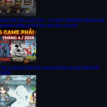
Hoàn Mỹ Tam Quốc VGP – “Cú hích” MMORPG 3D đưa trải
nghiệm nhập vai thời loạn lên tầm cao mới
Top 5 Game PC Ra Mắt Tháng 4/2026 mà dân Việt PHẢI
CHƠI!