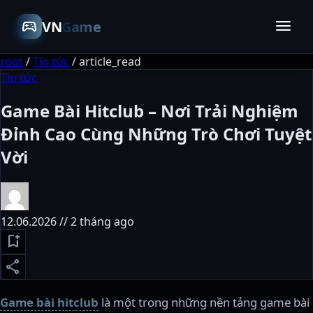
menu
sports_esports
VN
Game
root
/
Tin tức
/
article_read
Tin tức
Game Bài Hitclub – Nơi Trải Nghiệm
Đỉnh Cao Cùng Những Trò Chơi Tuyệt
Vời
12.06.2026 // 2 tháng ago
bookmark_add
share
Game bài hitclub
là một trong những nền tảng game bài