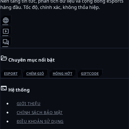
Nền tảng tin tức, phân tích dữ liệu và cộng đồng eSports
hàng đầu. Tốc độ, chính xác, không thỏa hiệp.
language
smart_display
forum
folder_open
Chuyên mục nổi bật
ESPORT
CHÉM GIÓ
HÓNG HỚT
GIFTCODE
terminal
Hệ thống
GIỚI THIỆU
CHÍNH SÁCH BẢO MẬT
ĐIỀU KHOẢN SỬ DỤNG