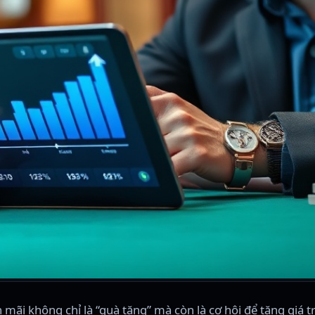
mãi không chỉ là “quà tặng” mà còn là cơ hội để tăng giá tr