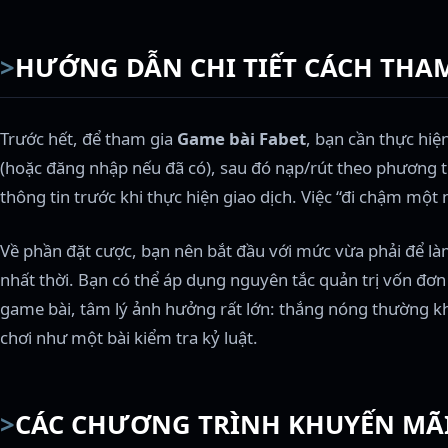
HƯỚNG DẪN CHI TIẾT CÁCH THAM 
Trước hết, để tham gia
Game bài Fabet
, bạn cần thực hiệ
(hoặc đăng nhập nếu đã có), sau đó nạp/rút theo phương t
thông tin trước khi thực hiện giao dịch. Việc “đi chậm một 
Về phần đặt cược, bạn nên bắt đầu với mức vừa phải để làm
nhất thời. Bạn có thể áp dụng nguyên tắc quản trị vốn đơn
game bài, tâm lý ảnh hưởng rất lớn: thắng nóng thường khiế
chơi như một bài kiểm tra kỷ luật.
CÁC CHƯƠNG TRÌNH KHUYẾN MÃI