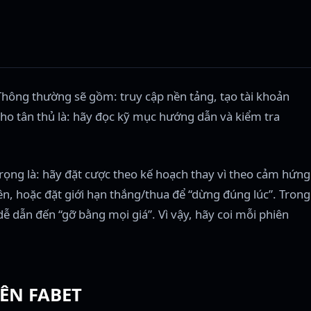
 Thông thường sẽ gồm: truy cập nền tảng, tạo tài khoản
cho tân thủ là: hãy đọc kỹ mục hướng dẫn và kiểm tra
trọng là: hãy đặt cược theo kế hoạch thay vì theo cảm hứng
n, hoặc đặt giới hạn thắng/thua để “dừng đúng lúc”. Trong
ễ dẫn đến “gỡ bằng mọi giá”. Vì vậy, hãy coi mỗi phiên
ÊN FABET