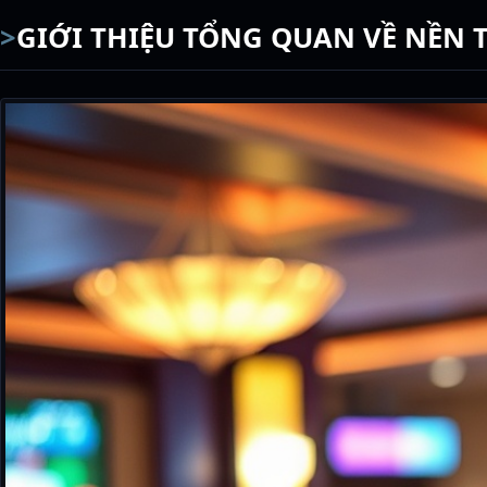
GIỚI THIỆU TỔNG QUAN VỀ NỀN 