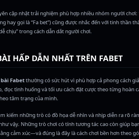
xuyên cập nhật trải nghiệm phù hợp nhiều nhóm người chơi
g hay gọi là “Fa bet”) cũng được nhắc đến với tinh thần th
ễ chịu” trong cách dẫn dắt người chơi.
ÀI HẤP DẪN NHẤT TRÊN FABET
bài Fabet
thường có sức hút vì phù hợp cả phong cách giả
p, đọc tình huống và tối ưu cách đặt cược theo từng hoàn c
theo tâm trạng của mình.
ìm kiếm những trò có đồ họa dễ nhìn và nhịp diễn ra rõ ràn
như vậy. Những trò chơi có tính tương tác cao còn giúp bạ
bằng cảm xúc—và đúng là đây là cách chơi bền hơn theo góc