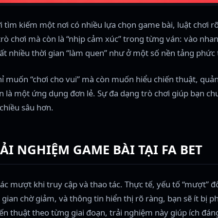
 tìm kiếm một nơi có nhiều lựa chọn game bài, luật chơi rõ
ò chơi mà còn là “nhịp cảm xúc” trong từng ván: vào nhanh,
ất nhiều thời gian “làm quen” như ở một số nền tảng phức 
 muốn “chơi cho vui” mà còn muốn hiểu chiến thuật, quản tr
n là một ứng dụng đơn lẻ. Sự đa dạng trò chơi giúp bạn chu
chiều sâu hơn.
I NGHIỆM GAME BÀI TẠI FA BET
ác mượt khi truy cập và thao tác. Thực tế, yếu tố “mượt” đ
 gian chờ giảm, và thông tin hiển thị rõ ràng, bạn sẽ ít bị 
iến thuật theo từng giai đoạn, trải nghiệm này giúp ích đán