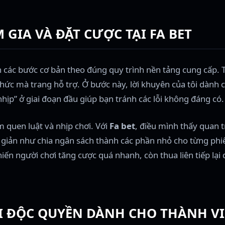
GIA VÀ ĐẶT CƯỢC TẠI FA BET
n các bước cơ bản theo đúng quy trình nền tảng cung cấp.
hức mà trang hỗ trợ. Ở bước này, lời khuyên của tôi dành 
nhịp” ở giai đoạn đầu giúp bạn tránh các lỗi không đáng có.
 quen luật và nhịp chơi. Với
Fa bet
, điều mình thấy quan 
 giản như chia ngân sách thành các phần nhỏ cho từng phiê
n người chơi tăng cược quá nhanh, còn thua liên tiếp lại d
 ĐỘC QUYỀN DÀNH CHO THÀNH VI