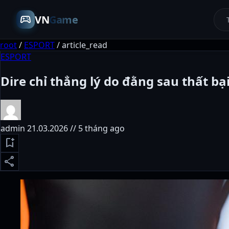
sports_esports
VN
Game
root
/
ESPORT
/
article_read
ESPORT
Dire chỉ thẳng lý do đằng sau thất bạ
admin
21.03.2026 // 5 tháng ago
bookmark_add
share