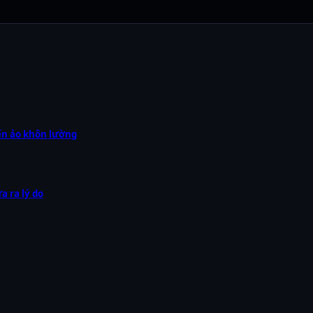
iến ảo khôn lường
 ra lý do