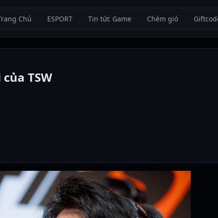
Trang Chủ
ESPORT
Tin tức Game
Chém gió
Giftcod
i của TSW