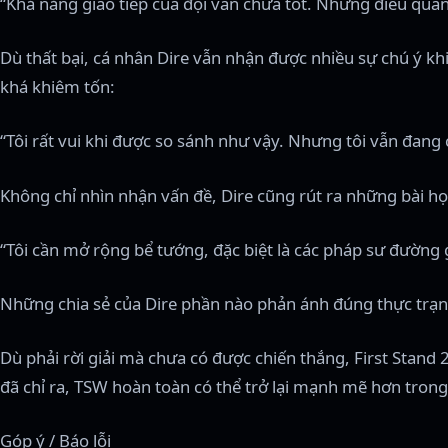
“Khả năng giao tiếp của đội vẫn chưa tốt. Nhưng điều quan
Dù thất bại, cá nhân Dire vẫn nhận được nhiều sự chú ý k
khá khiêm tốn:
“Tôi rất vui khi được so sánh như vậy. Nhưng tôi vẫn đang 
Không chỉ nhìn nhận vấn đề, Dire cũng rút ra những bài họ
“Tôi cần mở rộng bể tướng, đặc biệt là các pháp sư đường gi
Những chia sẻ của Dire phần nào phản ánh đúng thực trạng
Dù phải rời giải mà chưa có được chiến thắng, First Stand
đã chỉ ra, TSW hoàn toàn có thể trở lại mạnh mẽ hơn trong 
Góp ý / Báo lỗi