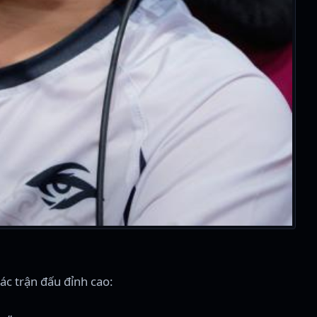
ác trận đấu đỉnh cao: