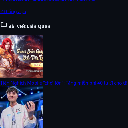
2 tháng ago
folder
Bài Viết Liên Quan
Tiên Nghịch Mobile “chơi lớn”: Tặng miễn phí 40 tu sĩ cho t