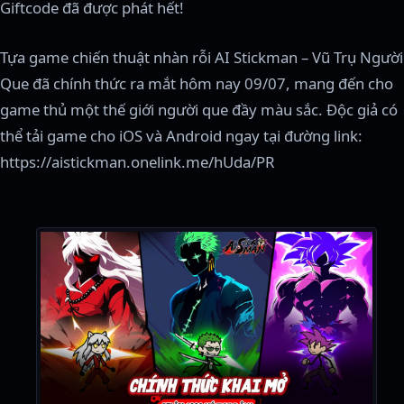
Giftcode đã được phát hết!
Tựa game chiến thuật nhàn rỗi AI Stickman – Vũ Trụ Người
Que đã chính thức ra mắt hôm nay 09/07, mang đến cho
game thủ một thế giới người que đầy màu sắc. Độc giả có
thể tải game cho iOS và Android ngay tại đường link:
https://aistickman.onelink.me/hUda/PR