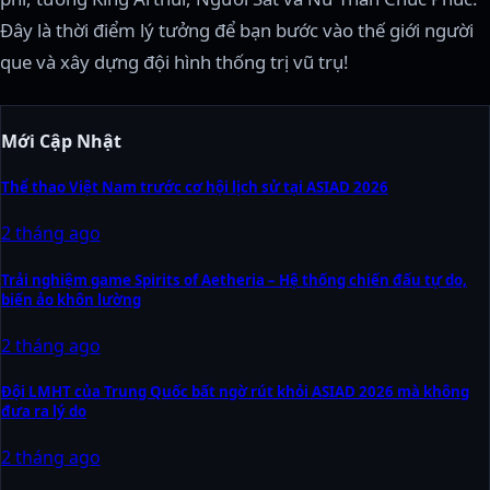
Đây là thời điểm lý tưởng để bạn bước vào thế giới người
que và xây dựng đội hình thống trị vũ trụ!
Mới Cập Nhật
Thể thao Việt Nam trước cơ hội lịch sử tại ASIAD 2026
2 tháng ago
Trải nghiệm game Spirits of Aetheria – Hệ thống chiến đấu tự do,
biến ảo khôn lường
2 tháng ago
Đội LMHT của Trung Quốc bất ngờ rút khỏi ASIAD 2026 mà không
đưa ra lý do
2 tháng ago