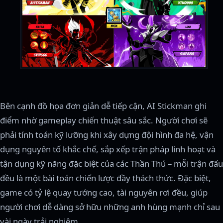
Bên cạnh đồ họa đơn giản dễ tiếp cận, AI Stickman ghi
điểm nhờ gameplay chiến thuật sâu sắc. Người chơi sẽ
phải tính toán kỹ lưỡng khi xây dựng đội hình đa hệ, vận
dụng nguyên tố khắc chế, sắp xếp trận pháp linh hoạt và
tận dụng kỹ năng đặc biệt của các Thần Thú – mỗi trận đấu
đều là một bài toán chiến lược đầy thách thức. Đặc biệt,
game có tỷ lệ quay tướng cao, tài nguyên rơi đều, giúp
người chơi dễ dàng sở hữu những anh hùng mạnh chỉ sau
vài ngày trải nghiệm.