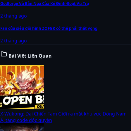
Godforge Và Bản Ngã Của Kẻ Định Đoạt Vũ Trụ
2 tháng ago
Fan của siêu đội hình ZOFGK có thể phải thất vọng
2 tháng ago
folder
Bài Viết Liên Quan
X-Wukong: Đại Chiến Tam Giới ra mắt khu vực Đông Nam
Á, tặng code độc quyền