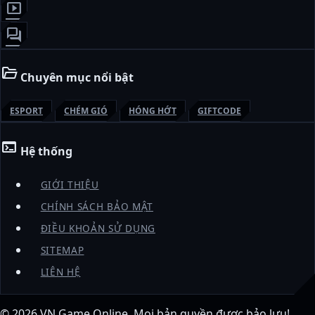
smart_display
forum
folder_open
Chuyên mục nổi bật
ESPORT
CHÉM GIÓ
HÓNG HỚT
GIFTCODE
terminal
Hệ thống
GIỚI THIỆU
CHÍNH SÁCH BẢO MẬT
ĐIỀU KHOẢN SỬ DỤNG
SITEMAP
LIÊN HỆ
© 2026
VN Game Online
. Mọi bản quyền được bảo lưu!