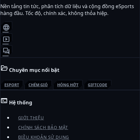
Nền tảng tin tức, phân tích dữ liệu và cộng đồng eSports
hàng đầu. Tốc độ, chính xác, không thỏa hiệp.
language
smart_display
forum
folder_open
Chuyên mục nổi bật
ESPORT
CHÉM GIÓ
HÓNG HỚT
GIFTCODE
terminal
Hệ thống
GIỚI THIỆU
CHÍNH SÁCH BẢO MẬT
ĐIỀU KHOẢN SỬ DỤNG