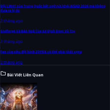
Đội LMHT của Trung Quốc bất ngờ rút khỏi ASIAD 2026 mà không
đưa ra lý do
2 tháng ago
Godforge Và Bản Ngã Của Kẻ Định Đoạt Vũ Trụ
2 tháng ago
Fan của siêu đội hình ZOFGK có thể phải thất vọng
2 tháng ago
folder
Bài Viết Liên Quan