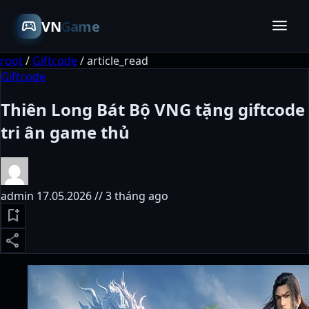
menu
sports_esports
VN
Game
root
/
Giftcode
/
article_read
Giftcode
Thiên Long Bát Bộ VNG tặng giftcode
tri ân game thủ
admin
17.05.2026 // 3 tháng ago
bookmark_add
share