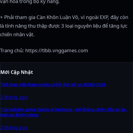
vạn hóa trong bộ kỹ năng.
+ Phải tham gia Càn Khôn Luận Võ, vì ngoài EXP, đây còn
là tính năng thu thập được 3 loại nguyên liệu để tăng lực
chiến nhân vật.
Trang chủ: https://tlbb.vnggames.com
Mới Cập Nhật
Thể thao Việt Nam trước cơ hội lịch sử tại ASIAD 2026
2 tháng ago
Trải nghiệm game Spirits of Aetheria – Hệ thống chiến đấu tự do,
biến ảo khôn lường
2 tháng ago