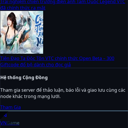
Trải nghiệm chiến trường điện ảnh Tam Quốc Legend VTC
đã chính thức ra mắt
Tiên Đạo Ta Độc Tôn VTC chính thức Open Beta – 300
Giftcode đổ bộ dành cho đọc giả
Hệ thống Cộng Đồng
Tham gia server để thảo luận, báo lỗi và giao lưu cùng các
node khác trong mạng lưới.
Tham Gia
sports_esports
VN
Game