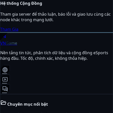
Hệ thống Cộng Đồng
Tham gia server để thảo luận, báo lỗi và giao lưu cùng các
node khác trong mạng lưới.
Tham Gia
sports_esports
VN
Game
Nền tảng tin tức, phân tích dữ liệu và cộng đồng eSports
hàng đầu. Tốc độ, chính xác, không thỏa hiệp.
language
smart_display
forum
folder_open
Chuyên mục nổi bật