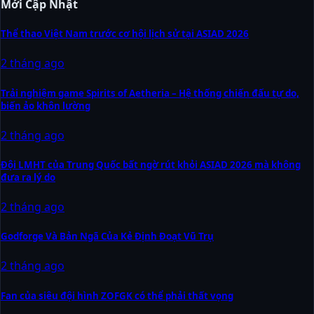
Mới Cập Nhật
Thể thao Việt Nam trước cơ hội lịch sử tại ASIAD 2026
2 tháng ago
Trải nghiệm game Spirits of Aetheria – Hệ thống chiến đấu tự do,
biến ảo khôn lường
2 tháng ago
Đội LMHT của Trung Quốc bất ngờ rút khỏi ASIAD 2026 mà không
đưa ra lý do
2 tháng ago
Godforge Và Bản Ngã Của Kẻ Định Đoạt Vũ Trụ
2 tháng ago
Fan của siêu đội hình ZOFGK có thể phải thất vọng