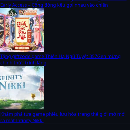
Early Access – Cộng đồng kêu gọi nhau vào chiến
Tặng giftcode game Thiên Hạ Ngũ Tuyệt 357Gen mừng
chính thức trình làng
Khám phá tựa game phiêu lưu hóa trang thế giới mở mới
ra mắt Infinity Nikki