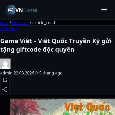
menu
sports_esports
VN
Game
root
/
Giftcode
/
article_read
Giftcode
Game Việt – Việt Quốc Truyền Kỳ gửi
tặng giftcode độc quyền
admin
22.03.2026 // 5 tháng ago
bookmark_add
share