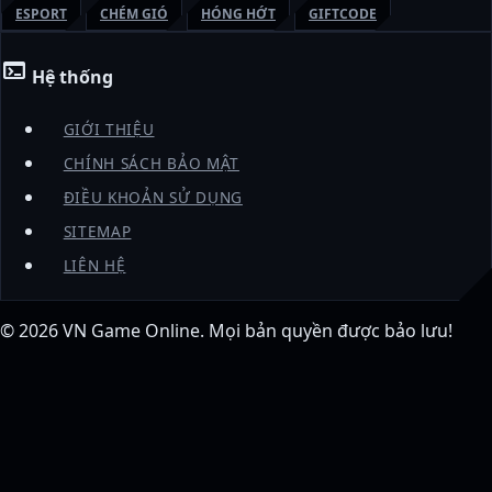
ESPORT
CHÉM GIÓ
HÓNG HỚT
GIFTCODE
terminal
Hệ thống
GIỚI THIỆU
CHÍNH SÁCH BẢO MẬT
ĐIỀU KHOẢN SỬ DỤNG
SITEMAP
LIÊN HỆ
© 2026
VN Game Online
. Mọi bản quyền được bảo lưu!