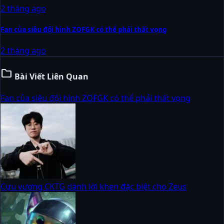
2 tháng ago
Fan của siêu đội hình ZOFGK có thể phải thất vọng
2 tháng ago
folder
Bài Viết Liên Quan
Fan của siêu đội hình ZOFGK có thể phải thất vọng
Cựu vương CKTG dành lời khen đặc biệt cho Zeus