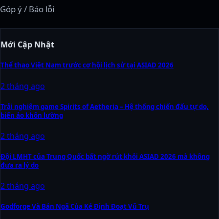
Góp ý / Báo lỗi
Mới Cập Nhật
Thể thao Việt Nam trước cơ hội lịch sử tại ASIAD 2026
2 tháng ago
Trải nghiệm game Spirits of Aetheria – Hệ thống chiến đấu tự do,
biến ảo khôn lường
2 tháng ago
Đội LMHT của Trung Quốc bất ngờ rút khỏi ASIAD 2026 mà không
đưa ra lý do
2 tháng ago
Godforge Và Bản Ngã Của Kẻ Định Đoạt Vũ Trụ