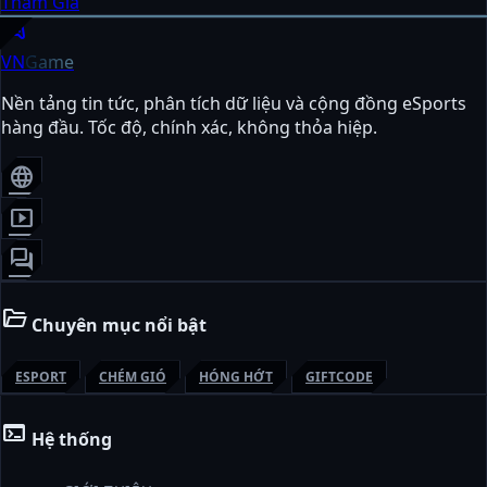
Tham Gia
sports_esports
VN
Game
Nền tảng tin tức, phân tích dữ liệu và cộng đồng eSports
hàng đầu. Tốc độ, chính xác, không thỏa hiệp.
language
smart_display
forum
folder_open
Chuyên mục nổi bật
ESPORT
CHÉM GIÓ
HÓNG HỚT
GIFTCODE
terminal
Hệ thống