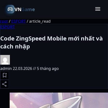
menu
sports_esports
VN
Game
root
/
ESPORT
/
article_read
ESPORT
Code ZingSpeed Mobile mới nhất và
cách nhập
admin
22.03.2026 // 5 tháng ago
bookmark_add
share