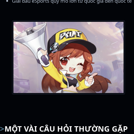
Giải đấu eSports quy mô lớn từ quốc gia đến quốc tế
MỘT VÀI CÂU HỎI THƯỜNG GẶP