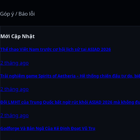
Góp ý / Báo lỗi
Mới Cập Nhật
Thể thao Việt Nam trước cơ hội lịch sử tại ASIAD 2026
2 tháng ago
Trải nghiệm game Spirits of Aetheria – Hệ thống chiến đấu tự do, b
2 tháng ago
Đội LMHT của Trung Quốc bất ngờ rút khỏi ASIAD 2026 mà không đưa
2 tháng ago
Godforge Và Bản Ngã Của Kẻ Định Đoạt Vũ Trụ