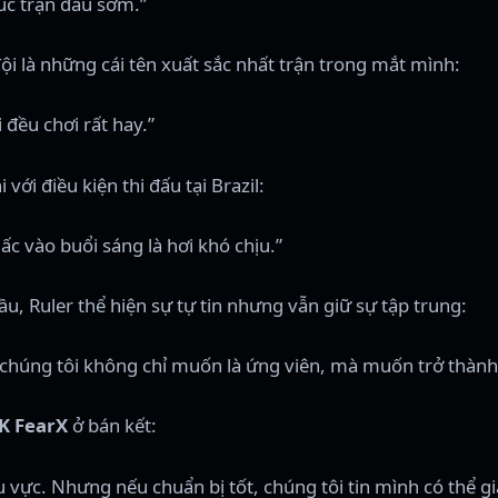
húc trận đấu sớm.”
ội là những cái tên xuất sắc nhất trận trong mắt mình:
i đều chơi rất hay.”
ới điều kiện thi đấu tại Brazil:
giấc vào buổi sáng là hơi khó chịu.”
u, Ruler thể hiện sự tự tin nhưng vẫn giữ sự tập trung:
chúng tôi không chỉ muốn là ứng viên, mà muốn trở thành 
K FearX
ở bán kết:
hu vực. Nhưng nếu chuẩn bị tốt, chúng tôi tin mình có thể g