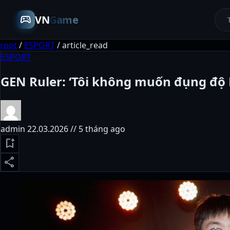
sports_esports
VN
Game
root
/
ESPORT
/
article_read
ESPORT
GEN Ruler: ‘Tôi không muốn đụng độ B
admin
22.03.2026 // 5 tháng ago
bookmark_add
share