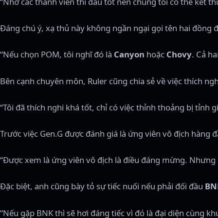
“Nhờ các thành viên thi đấu tốt nên chúng tôi có thể kết t
Đáng chú ý, xạ thủ này không ngần ngại gọi tên hai đồng đ
“Nếu chọn POM, tôi nghĩ đó là
Canyon
hoặc
Chovy
. Cả ha
Bên cạnh chuyên môn, Ruler cũng chia sẻ về việc thích nghi v
“Tôi đã thích nghi khá tốt, chỉ có việc thỉnh thoảng bị tỉnh 
Trước việc Gen.G được đánh giá là ứng viên vô địch hàng đầ
“Được xem là ứng viên vô địch là điều đáng mừng. Nhưng 
Đặc biệt, anh cũng bày tỏ sự tiếc nuối nếu phải đối đầu
BN
“Nếu gặp BNK thì sẽ hơi đáng tiếc vì đó là đại diện cùng k