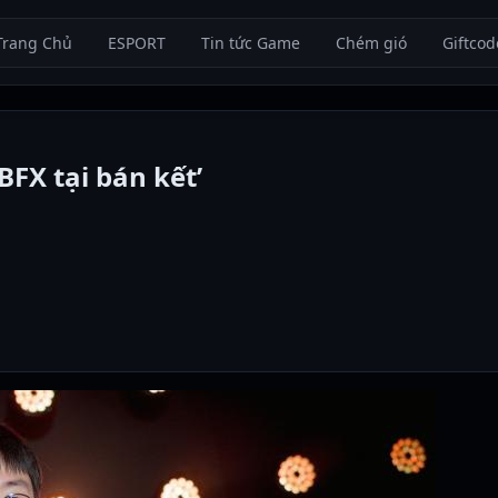
Trang Chủ
ESPORT
Tin tức Game
Chém gió
Giftcod
FX tại bán kết’