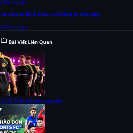
2 tháng ago
Fan của siêu đội hình ZOFGK có thể phải thất vọng
2 tháng ago
folder
Bài Viết Liên Quan
LOUD thất thủ trên sân nhà