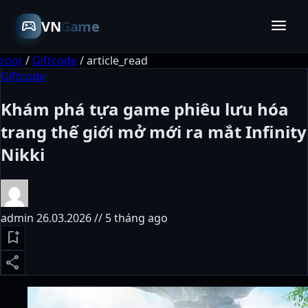
menu
sports_esports
VN
Game
root
/
Giftcode
/
article_read
Giftcode
Khám phá tựa game phiêu lưu hóa
trang thế giới mở mới ra mắt Infinity
Nikki
admin
26.03.2026 // 5 tháng ago
bookmark_add
share