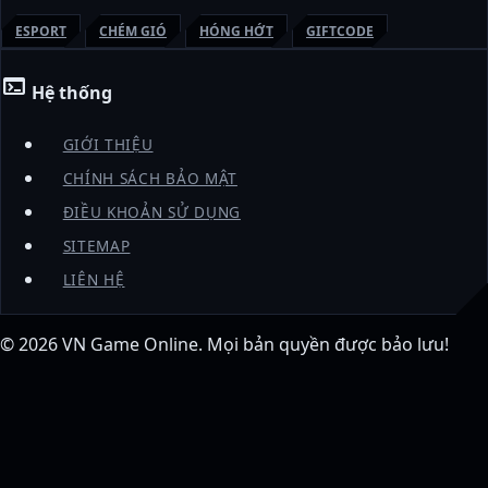
ESPORT
CHÉM GIÓ
HÓNG HỚT
GIFTCODE
terminal
Hệ thống
GIỚI THIỆU
CHÍNH SÁCH BẢO MẬT
ĐIỀU KHOẢN SỬ DỤNG
SITEMAP
LIÊN HỆ
© 2026
VN Game Online
. Mọi bản quyền được bảo lưu!