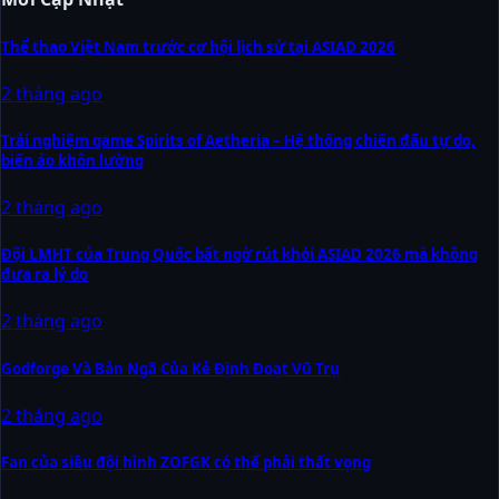
Thể thao Việt Nam trước cơ hội lịch sử tại ASIAD 2026
2 tháng ago
Trải nghiệm game Spirits of Aetheria – Hệ thống chiến đấu tự do,
biến ảo khôn lường
2 tháng ago
Đội LMHT của Trung Quốc bất ngờ rút khỏi ASIAD 2026 mà không
đưa ra lý do
2 tháng ago
Godforge Và Bản Ngã Của Kẻ Định Đoạt Vũ Trụ
2 tháng ago
Fan của siêu đội hình ZOFGK có thể phải thất vọng