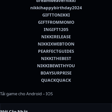
dreamweavernikki
nikkihappybirthday2024
GIFTTONIKKI
GIFTFROMMOMO
INGIFT1205
NIKKIRELEASE
NIKKIXWEBTOON
PEARFECTGUIDES
NIKKITHEBEST
NIKKIBEWITHYOU
BDAYSURPRISE
QUACKQUACK
Tải game cho Android – IOS
Mới Cập Nhật