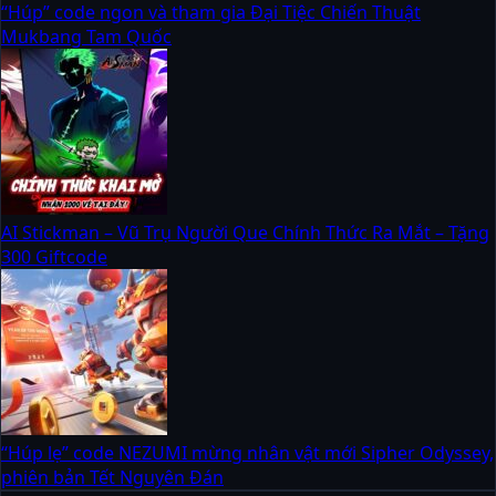
“Húp” code ngon và tham gia Đại Tiệc Chiến Thuật
Mukbang Tam Quốc
AI Stickman – Vũ Trụ Người Que Chính Thức Ra Mắt – Tặng
300 Giftcode
“Húp lẹ” code NEZUMI mừng nhân vật mới Sipher Odyssey,
phiên bản Tết Nguyên Đán