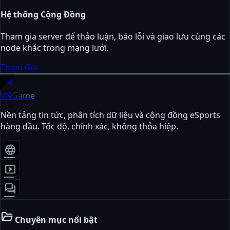
Hệ thống Cộng Đồng
Tham gia server để thảo luận, báo lỗi và giao lưu cùng các
node khác trong mạng lưới.
Tham Gia
sports_esports
VN
Game
Nền tảng tin tức, phân tích dữ liệu và cộng đồng eSports
hàng đầu. Tốc độ, chính xác, không thỏa hiệp.
language
smart_display
forum
folder_open
Chuyên mục nổi bật