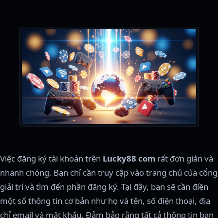
Việc đăng ký tài khoản trên
Lucky88 com
rất đơn giản và
nhanh chóng. Bạn chỉ cần truy cập vào trang chủ của cổng
giải trí và tìm đến phần đăng ký. Tại đây, bạn sẽ cần điền
một số thông tin cơ bản như họ và tên, số điện thoại, địa
chỉ email và mật khẩu. Đảm bảo rằng tất cả thông tin bạn