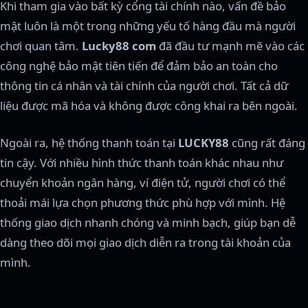
Khi tham gia vào bất kỳ cổng tài chính nào, vấn đề bảo
mật luôn là một trong những yếu tố hàng đầu mà người
chơi quan tâm.
Lucky88 com
đã đầu tư mạnh mẽ vào các
công nghệ bảo mật tiên tiến để đảm bảo an toàn cho
thông tin cá nhân và tài chính của người chơi. Tất cả dữ
liệu được mã hóa và không được công khai ra bên ngoài.
Ngoài ra, hệ thống thanh toán tại
LUCKY88
cũng rất đáng
tin cậy. Với nhiều hình thức thanh toán khác nhau như
chuyển khoản ngân hàng, ví điện tử, người chơi có thể
thoải mái lựa chọn phương thức phù hợp với mình. Hệ
thống giao dịch nhanh chóng và minh bạch, giúp bạn dễ
dàng theo dõi mọi giao dịch diễn ra trong tài khoản của
mình.