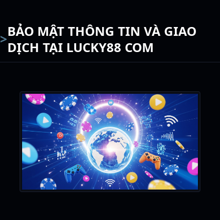
BẢO MẬT THÔNG TIN VÀ GIAO
DỊCH TẠI LUCKY88 COM