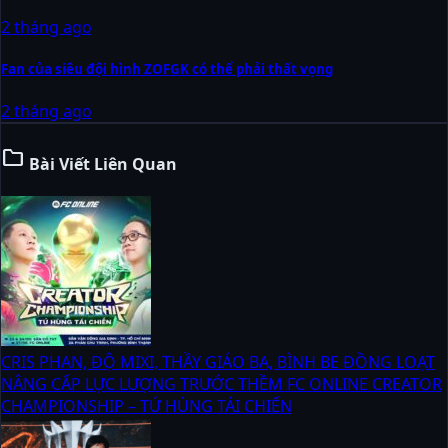
2 tháng ago
Fan của siêu đội hình ZOFGK có thể phải thất vọng
2 tháng ago
folder
Bài Viết Liên Quan
CRIS PHAN, ĐỘ MIXI, THẦY GIÁO BA, BÌNH BE ĐỒNG LOẠT
NÂNG CẤP LỰC LƯỢNG TRƯỚC THỀM FC ONLINE CREATOR
CHAMPIONSHIP – TỨ HÙNG TÁI CHIẾN