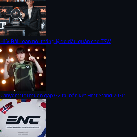
HLV Đài Loan nói thẳng lý do đầu quân cho TSW
Canyon: ‘Tôi muốn gặp G2 tại bán kết First Stand 2026’