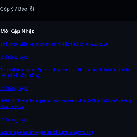
Góp ý / Báo lỗi
Mới Cập Nhật
Thể thao Việt Nam trước cơ hội lịch sử tại ASIAD 2026
2 tháng ago
Trải nghiệm game Spirits of Aetheria – Hệ thống chiến đấu tự do,
biến ảo khôn lường
2 tháng ago
Đội LMHT của Trung Quốc bất ngờ rút khỏi ASIAD 2026 mà không
đưa ra lý do
2 tháng ago
Godforge Và Bản Ngã Của Kẻ Định Đoạt Vũ Trụ