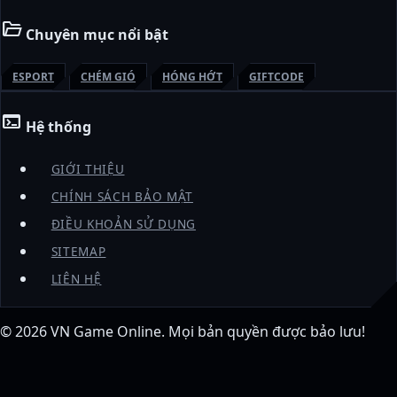
folder_open
Chuyên mục nổi bật
ESPORT
CHÉM GIÓ
HÓNG HỚT
GIFTCODE
terminal
Hệ thống
GIỚI THIỆU
CHÍNH SÁCH BẢO MẬT
ĐIỀU KHOẢN SỬ DỤNG
SITEMAP
LIÊN HỆ
© 2026
VN Game Online
. Mọi bản quyền được bảo lưu!