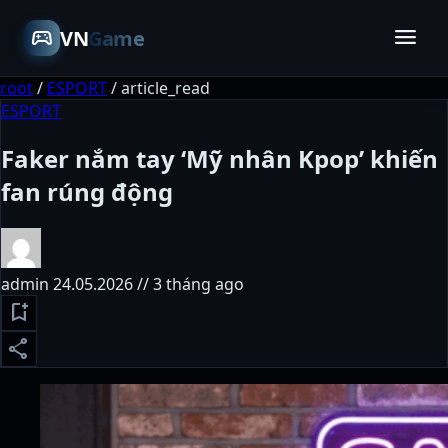
menu
sports_esports
VN
Game
root
/
ESPORT
/
article_read
ESPORT
Faker nắm tay ‘Mỹ nhân Kpop’ khiến
fan rúng động
admin
24.05.2026 // 3 tháng ago
bookmark_add
share