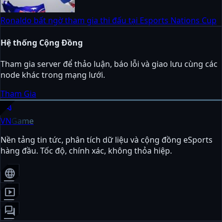
Ronaldo bất ngờ tham gia thi đấu tại Esports Nations Cup
Hệ thống Cộng Đồng
Tham gia server để thảo luận, báo lỗi và giao lưu cùng các
node khác trong mạng lưới.
Tham Gia
sports_esports
VN
Game
Nền tảng tin tức, phân tích dữ liệu và cộng đồng eSports
hàng đầu. Tốc độ, chính xác, không thỏa hiệp.
language
smart_display
forum