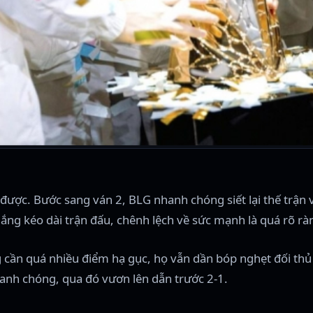
 được. Bước sang ván 2, BLG nhanh chóng siết lại thế trận 
ắng kéo dài trận đấu, chênh lệch về sức mạnh là quá rõ rà
g cần quá nhiều điểm hạ gục, họ vẫn dần bóp nghẹt đối th
anh chóng, qua đó vươn lên dẫn trước 2-1.