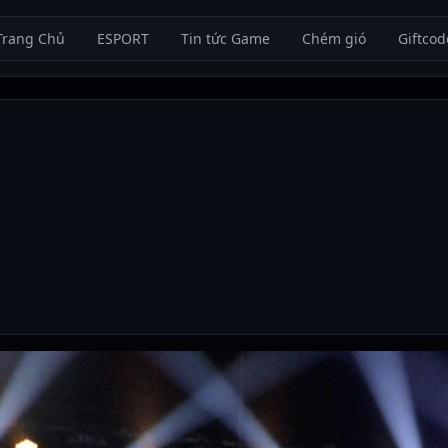
Trang Chủ
ESPORT
Tin tức Game
Chém gió
Giftcod