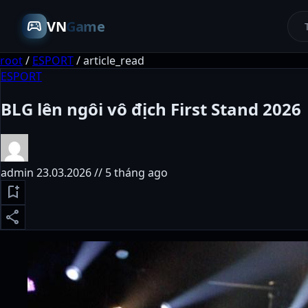
sports_esports
VN
Game
root
/
ESPORT
/
article_read
ESPORT
BLG lên ngôi vô địch First Stand 2026
admin
23.03.2026 // 5 tháng ago
bookmark_add
share