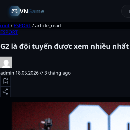
sports_esports
VN
Game
root
/
ESPORT
/
article_read
ESPORT
G2 là đội tuyển được xem nhiều nhất 
admin
18.05.2026 // 3 tháng ago
bookmark_add
share