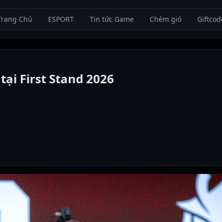
Trang Chủ
ESPORT
Tin tức Game
Chém gió
Giftcod
tại First Stand 2026