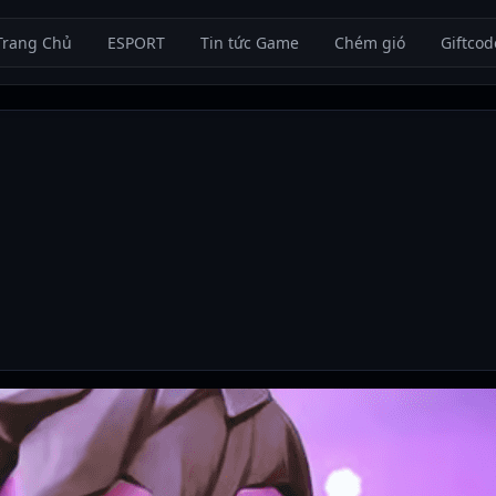
Trang Chủ
ESPORT
Tin tức Game
Chém gió
Giftcod