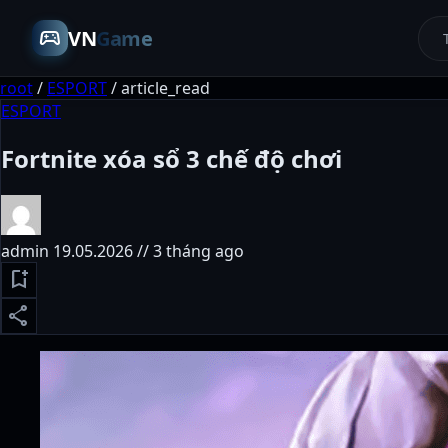
sports_esports
VN
Game
root
/
ESPORT
/
article_read
ESPORT
Fortnite xóa sổ 3 chế độ chơi
admin
19.05.2026 // 3 tháng ago
bookmark_add
share