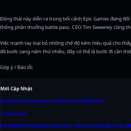
Động thái này diễn ra trong bối cảnh Epic Games đang đối 
thống phần thưởng battle pass. CEO Tim Sweeney cũng th
Việc mạnh tay loại bỏ những chế độ kém hiệu quả cho thấy 
đã bước sang năm thứ nhiều, đây có thể là bước đi cần thiế
Góp ý / Báo lỗi
Mới Cập Nhật
Thể thao Việt Nam trước cơ hội lịch sử tại ASIAD 2026
2 tháng ago
Trải nghiệm game Spirits of Aetheria – Hệ thống chiến đấu tự do, b