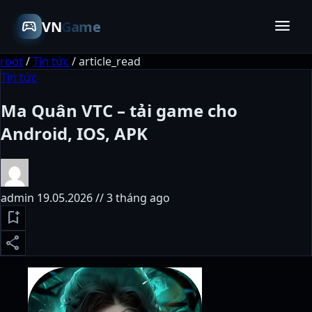
menu
sports_esports
VN
Game
root
/
Tin tức
/
article_read
Tin tức
Ma Quân VTC – tải game cho
Android, IOS, APK
admin
19.05.2026 // 3 tháng ago
bookmark_add
share