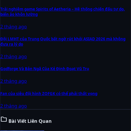
Trải nghiệm game Spirits of Aetheria – Hệ thống chiến đấu tự do,
biến ảo khôn lường
2 tháng ago
Đội LMHT của Trung Quốc bất ngờ rút khỏi ASIAD 2026 mà không
đưa ra lý do
2 tháng ago
Godforge Và Bản Ngã Của Kẻ Định Đoạt Vũ Trụ
2 tháng ago
Fan của siêu đội hình ZOFGK có thể phải thất vọng
2 tháng ago
folder
Bài Viết Liên Quan